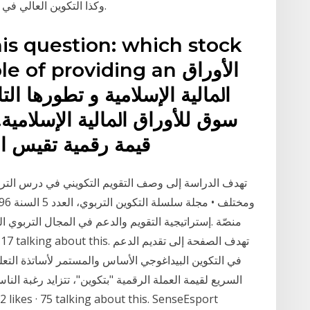
وكذا التكوين العالي في التدرج المقياس: منهجية وتقنية البحث التاريخي 2.
is question: which stock
pable of providing an
اﳌﺎﻟﻴﺔ اﻹﺳﻼﻣﻴﺔ و ﺗﻄﻮرﻫﺎ اﻟ
ﺳﻮق ﻟﻸوراق اﳌﺎﻟﻴﺔ اﻹﺳﻼﻣﻴﺔ.
ﻗﻴﻤﺔ رﻗﻤﻴﺔ ﺗﻘﻴﺲ ا
إستراتيجية التقويم والدعم في المجال التربوي التع
في التكوين البيداغوجي الأساس والمستمر لأساتذة التعل
السريع لقيمة العملة الرقمية "بتكوين"، تتزايد رغبة النا