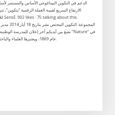
الدعم في التكوين البيداغوجي الأساس والمستمر لأسات
الارتفاع السريع لقيمة العملة الرقمية "بتكوين"، تت
للاس
نضع بين أيديكم آخر إعلان للمدرسة الوطنية الت
عام 1869، ويعتبرها العلماء والباحثون دوريةً عالميةً أسبوعية رائدة في مجال العلوم.