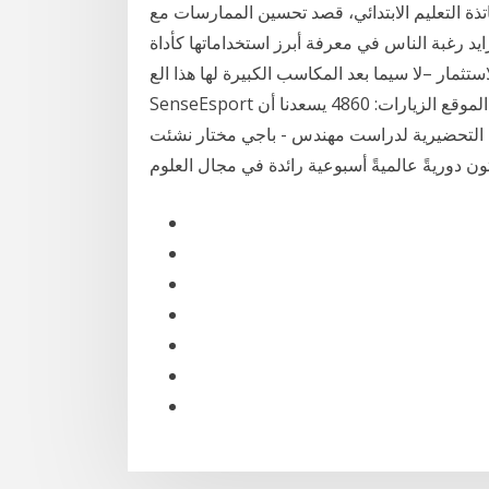
ذة التعليم الابتدائي، قصد تحسين الممارسات مع
زايد رغبة الناس في معرفة أبرز استخداماتها كأداة
تثمار –لا سيما بعد المكاسب الكبيرة لها هذا الع SensE. 902 likes · 75 talking about this.
SenseEsport المجموعة: التكوين المختص نشر بتاريخ 18 أيار 2014 مدير الموقع الزيارات: 4860 يسعدنا أن
حضيرية لدراست مهندس - باجي مختار نشئت "Nature" في