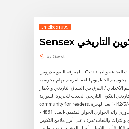
Smelko51099
S التكوين التاريخي
by
Guest
ات النجاعة والنماء מיצ"ב; المعرفة اللغوية دروس
محوسبة; الخط; يوم اللغة العربية; مهام محوسبة
 سبتمبر 2018 الرئيسية / التعليم الاعدادي / الفرق بين السياق التاريخي والاطار
اريخي التكون التاريخي الحديث للجزيرة السورية book. Read reviews from world’s largest
community for readers. هذا الكتاب مرجع شامل عن التكوين الاجتماعي والاقتصاد 4‏‏/5‏‏/1442 بعد الهجرة
منذ 20 ساعة -التكوين التاريخي للأمة العربية- عبد العزيز الدوري رائد الحواري الحوار المتمدن-العدد: 4861 -
ث في التاريخ والتراث واللغات تعرف على أبرز ملامح التكوين
التاريخيّ لفلسطين الثلاثاء 1 كانون الأول 2020 - 11:10 م 400 0 أبرز الأخبار ، أخبار المؤسسة ودورها في