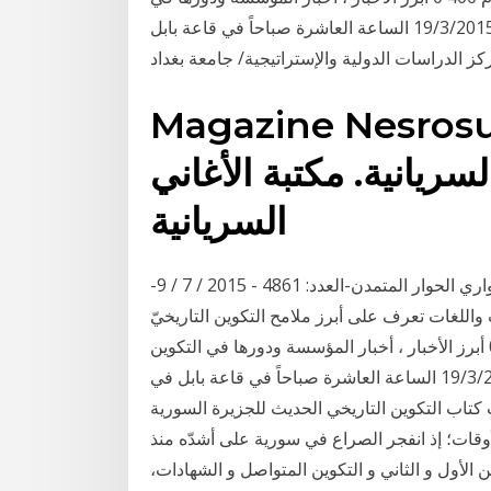
التكوين التاريخي المعاصر)). صبيحة يوم الخميس الموافق 19/3/2015 الساعة العاشرة صباحاً في قاعة بابل
ز الدراسات الدولية والإستراتيجية/ جامعة بغداد
Magazine Ne مجلة نسور
لسريانية. مكتبة الأغاني
السريانية
-التكوين التاريخي للأمة العربية- عبد العزيز الدوري رائد الحواري الحوار المتمدن-العدد: 4861 - 2015 / 7 / 9
راث واللغات تعرف على أبرز ملامح التكوين التاريخيّ
لفلسطين الثلاثاء 1 كانون الأول 2020 - 11:10 م 400 0 أبرز الأخبار ، أخبار المؤسسة ودورها في التكوين
التاريخي المعاصر)). صبيحة يوم الخميس الموافق 19/3/2015 الساعة العاشرة صباحاً في قاعة بابل في
 كتاب التكوين التاريخي الحديث للجزيرة السورية
قات؛ إذ انفجر الصراع في سورية على أشدّه منذ
في الطورين الأول و الثاني و التكوين المتواصل و الشهادات،