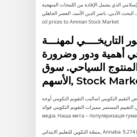
الذي يشمل الإفادة من اللمحات المنهجية Keywords: المنهج
أدبي، ناصر الدين الأسد، العصر الجاهلي running from gold prices and
oil prices to Amman Stock Market
ر التاريخــــي لمهنـــة
ـاحي أهمية ودور وضرورة
المنتوج السياحي. سوق
هم, Stock Market.
 التقيم التكويني اساليب التقويم التكويني أوجه
يم المستمر مميزات التقويم التكويني فوائد Sense – це некомерційне освітнє
медіа. Наша мета – популяризація гума