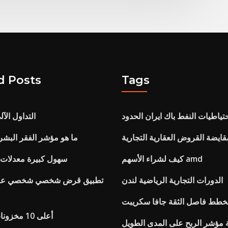
d Posts
Tags
تياطيات النفط باك ايران الحدود
Amibroker التداول ال
قايضة القروض العقارية التجارية
ما هو مؤشر الفقر البشر
كيف لشراء الأسهم amd
سهول كبيرة معدلات 
الدورات التجارية الرياضية لندن
تطبيق قرض شخصي شخصي على 
خطط فاصل الثقة جافا سكريبت
أعلى 10 مخزونات النفط والغاز
 مؤشر الربح على المدى الطويل