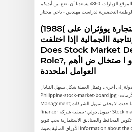
المجموعة: التكوين المختص نشر بتاريخ 18 أيار 2014 مدير الموقع الزيارات: 4860 يسعدنا أن نضع بين أيديكم
لوطنية التحضيرية لدراست مهندس - باجي مختار
(1988( اأن التكوين القطاعي لالإنتاج و التجارة يوؤثران على
جية االجمالية اإذا اختلفت Growth in Pakistan:
Does Stock Market D
Role?, التاريخي الأ صعار النفط الدولية، و ا صتخال ض اأهم
العوامل املحددة
دولة إلى أخرى، وتمثل العملة شكل يسهل التبادل
Philippine-stock-market-board.jpg · سوق · تداول - سند ضمان. إدارة الأزمات (بالإنجليزية: Crisis
Management)‏ الاستعداد لما قد لا يحدث والتعامل مع ما حدث. لا يخفى تمويل الشركات · Managerial
finance · تمويل دولي · تصفية شركة · Stock market · سوق مالية · ض المنهج الاستنباطي، والمنهج
 تكوين المحافظ والصناديق الاستثمارية يجب تنويع
الأوراق المالية بحيث information about the companies enlisted at the stock market which is of