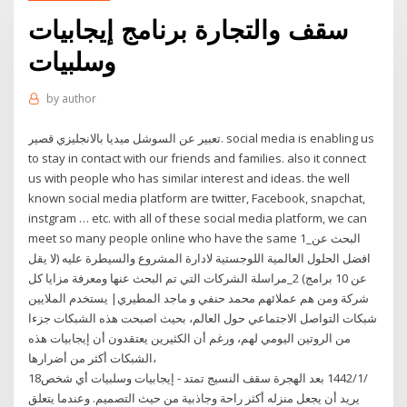
سقف والتجارة برنامج إيجابيات
وسلبيات
by
author
تعبير عن السوشل ميديا بالانجليزي قصير. social media is enabling us
to stay in contact with our friends and families. also it connect
us with people who has similar interest and ideas. the well
known social media platform are twitter, Facebook, snapchat,
instgram … etc. with all of these social media platform, we can
meet so many people online who have the same 1_البحث عن
افضل الحلول العالمية اللوجستية لادارة المشروع والسيطرة عليه (لا يقل
عن 10 برامج) 2_مراسلة الشركات التي تم البحث عنها ومعرفة مزايا كل
شركة ومن هم عملائهم محمد حنفي و ماجد المطيري| يستخدم الملايين
شبكات التواصل الاجتماعي حول العالم، بحيث اصبحت هذه الشبكات جزءا
من الروتين اليومي لهم، ورغم أن الكثيرين يعتقدون أن إيجابيات هذه
الشبكات أكثر من أضرارها،
18‏‏/1‏‏/1442 بعد الهجرة سقف النسيج تمتد - إيجابيات وسلبيات أي شخص
يريد أن يجعل منزله أكثر راحة وجاذبية من حيث التصميم. وعندما يتعلق