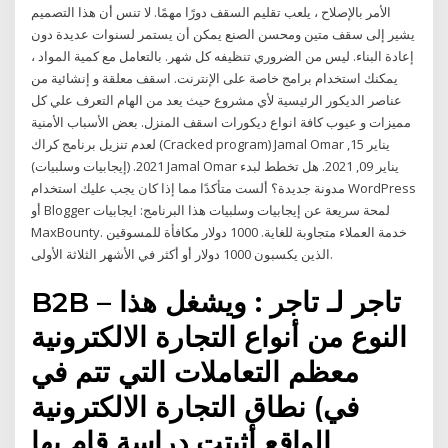
الأمر بالإصلاح ، يلعب تقليم السقف دورًا مهمًا. لا تنس أن هذا التصميم
يشير إلى سقف متين ومحسن الصنع يمكن أن يستمر لسنوات عديدة دون
إعادة البناء. ليس من الضروري تنظيفه كل شهر. بالتعامل مع كمية المواد ،
يمكنك استخدام برامج خاصة على الإنترنت. اسقف معلقة و إنشائية من
عناصر الديكور الرئيسية لأي مشروع حيث يعد من الهام التعرف علي كل
مميزات و عيوب كافة انواع ديكورات اسقف المنزل. بعض الأسباب الأمنية
لعدم تنزيل برنامج كراك (Cracked program) Jamal Omar يناير 15,
2021. (إيجابيات وسلبيات) Jamal Omar يناير 09, 2021. هل تخطط لبدء
مدونة جديدة؟ ألست متأكدًا مما إذا كان يجب عليك استخدام WordPress
أو Blogger لمحة سريعة عن إيجابيات وسلبيات هذا البرنامج: ايجابيات
MaxBounty. خدمة العملاء متجاوبة للغاية. 1000 دولار مكافأة للمسوقين
الذين يكسبون 1000 دولار أو أكثر في الأشهر الثلاثة الأولى.
B2B – تاجر لـ تاجر : ويشغل هذا
النوع من أنواع التجارة الالكترونية
معظم التعاملات التي تتم في
نطاق التجارة الالكترونية (في
الواقع أثبتت دراسة قام بها