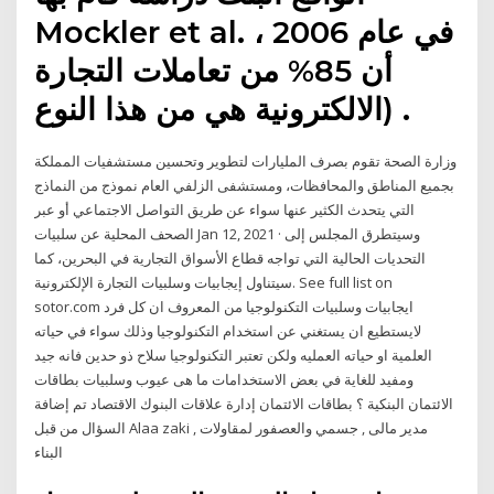
Mockler et al. في عام 2006 ،
أن 85% من تعاملات التجارة
الالكترونية هي من هذا النوع) .
وزارة الصحة تقوم بصرف المليارات لتطوير وتحسين مستشفيات المملكة
بجميع المناطق والمحافظات، ومستشفى الزلفي العام نموذج من النماذج
التي يتحدث الكثير عنها سواء عن طريق التواصل الاجتماعي أو عبر
الصحف المحلية عن سلبيات Jan 12, 2021 · وسيتطرق المجلس إلى
التحديات الحالية التي تواجه قطاع الأسواق التجارية في البحرين، كما
سيتناول إيجابيات وسلبيات التجارة الإلكترونية. See full list on
sotor.com ايجابيات وسلبيات التكنولوجيا من المعروف ان كل فرد
لايستطيع ان يستغني عن استخدام التكنولوجيا وذلك سواء في حياته
العلمية او حياته العمليه ولكن تعتبر التكنولوجيا سلاح ذو حدين فانه جيد
ومفيد للغاية في بعض الاستخدامات ما هى عيوب وسلبيات بطاقات
الائتمان البنكية ؟ بطاقات الائتمان إدارة علاقات البنوك الاقتصاد تم إضافة
السؤال من قبل Alaa zaki , مدير مالى , جسمي والعصفور لمقاولات
البناء