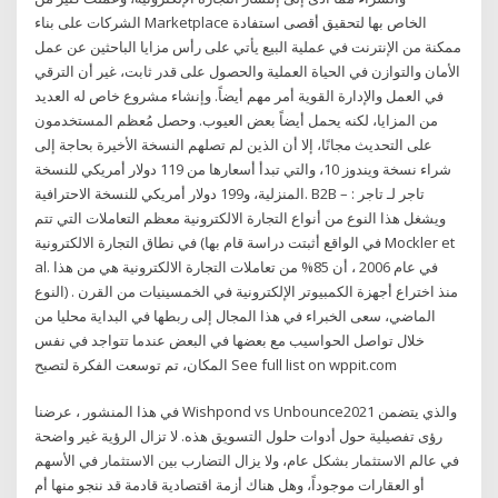
الشركات على بناء Marketplace الخاص بها لتحقيق أقصى استفادة
ممكنة من الإنترنت في عملية البيع يأتي على رأس مزايا الباحثين عن عمل
الأمان والتوازن في الحياة العملية والحصول على قدر ثابت، غير أن الترقي
في العمل والإدارة القوية أمر مهم أيضاً. وإنشاء مشروع خاص له العديد
من المزايا، لكنه يحمل أيضاً بعض العيوب. وحصل مُعظم المستخدمون
على التحديث مجانًا، إلا أن الذين لم تصلهم النسخة الأخيرة بحاجة إلى
شراء نسخة ويندوز 10، والتي تبدأ أسعارها من 119 دولار أمريكي للنسخة
المنزلية، و199 دولار أمريكي للنسخة الاحترافية. B2B – تاجر لـ تاجر :
ويشغل هذا النوع من أنواع التجارة الالكترونية معظم التعاملات التي تتم
في نطاق التجارة الالكترونية (في الواقع أثبتت دراسة قام بها Mockler et
al. في عام 2006 ، أن 85% من تعاملات التجارة الالكترونية هي من هذا
النوع) . منذ اختراع أجهزة الكمبيوتر الإلكترونية في الخمسينيات من القرن
الماضي، سعى الخبراء في هذا المجال إلى ربطها في البداية محليا من
خلال تواصل الحواسيب مع بعضها في البعض عندما تتواجد في نفس
المكان، تم توسعت الفكرة لتصبح See full list on wppit.com
في هذا المنشور ، عرضنا Wishpond vs Unbounce2021 والذي يتضمن
رؤى تفصيلية حول أدوات حلول التسويق هذه. لا تزال الرؤية غير واضحة
في عالم الاستثمار بشكل عام، ولا يزال التضارب بين الاستثمار في الأسهم
أو العقارات موجوداً، وهل هناك أزمة اقتصادية قادمة قد ننجو منها أم