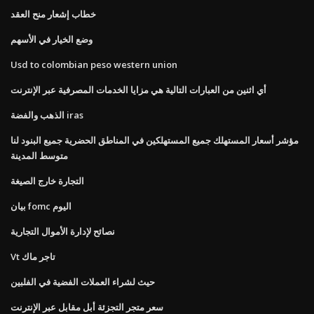
خطاب إشعار منح العقد
وضع الخيار في الأسهم
Usd to colombian peso western union
أي اثنين من العبارات التالية هي مزايا الخدمات المصرفية عبر الإنترنت
الذهب والفضة iras
مؤشر أسعار المستهلك جميع المستهلكين في المناطق الحضرية جميع البنود لنا
متوسط ​​المدينة
التجارة خارج الصيغة
بيان fomc اليوم
نصائح لإدارة الأموال التجارية
Vt تاجر ماك
حيث لشراء العملات الفضية في الفلبين
سعر متجر التجزئة أبل مقابل عبر الإنترنت