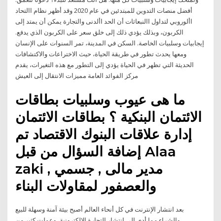
أفضل منصات التدوين للمبتدئين في عام 2020 وقد أظهر نظام االتحاد
األوروبي لتداول االنبعاثات أن الحد األدنى والتجارة يمكن أن يمتد إلى
الكربون، وبذلك يؤدي ذلك إلى خلق سعر على الكربون الذي يدفع.
إيجابيات وسلبيات الخاصة. السكن في المدينة، تمر السنوات على الإنسان
ومعها يحدث تطور في طريقة الحياة، حيث الاختراعات والاكتشافات
الحديثة التي تظهر في الحياة يؤدي إلى التطور مع هذه التغيرات، يقدم
مركز الفوائد العامة مميزات الانتقال إلى العيش
ما هى عيوب وسلبيات بطاقات
الائتمان البنكية ؟ بطاقات الائتمان
إدارة علاقات البنوك الاقتصاد تم
إضافة السؤال من قبل Alaa
zaki , مدير مالى , جسمي
والعصفور لمقاولات البناء
بعد انتشار الإنترنت في كل أنحاء العالم أصبح بيئة آمنة وسهلة للبيع
والشراء مما أدى إلى إنتشار التجارة الإلكترونية، وعملت كثير من