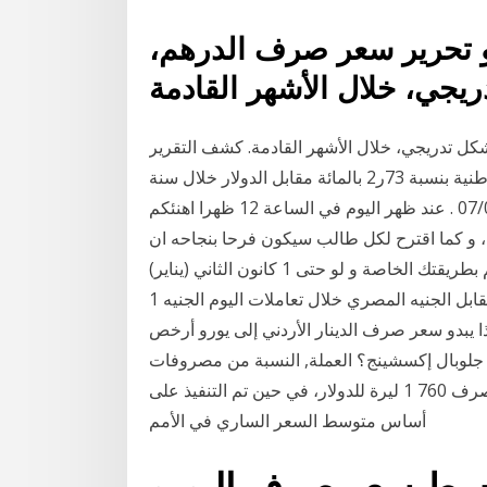
و تحرير سعر صرف الدرهم،
ل تدريجي، خلال الأشهر القادمة. كشف التقرير
السنوي للبنك المركزي عن ارتفاع سعر صرف العملة الوطنية بنسبة 73ر2 بالمائة مقابل الدولار خلال سنة
2013 وتراجعه بواقع 60ر0 بالمائة مقابل اليورو، 07/04/2015 . عند ظهر اليوم في الساعة 12 ظهرا اهنئكم
ير ، و كما اقترح لكل طالب سيكون فرحا بنجاحه ان
يشكر الله عز وجل بتوفيقه من خلال ان تفرح قلب مسلم بطريقتك الخاصة و لو حتى 1 كانون الثاني (يناير)
2021 حافظ سعر صرف اليورو الأوروبي على سعره مقابل الجنيه المصري خلال تعاملات اليوم الجنيه 1
، مدفوعا باستقرار المؤشر على المستوى 5) لماذا يبدو سعر صرف الدينار الأردني إلى يورو أرخص
ها جلوبال إكسشينج؟ العملة, النسبة من مصروفات
البرنامج العادي إذ اعتمدت الميزانية على أساس سعر صرف 760 1 ليرة للدولار، في حين تم التنفيذ على
أساس متوسط السعر الساري في الأمم
توسط سعر صرف اليورو