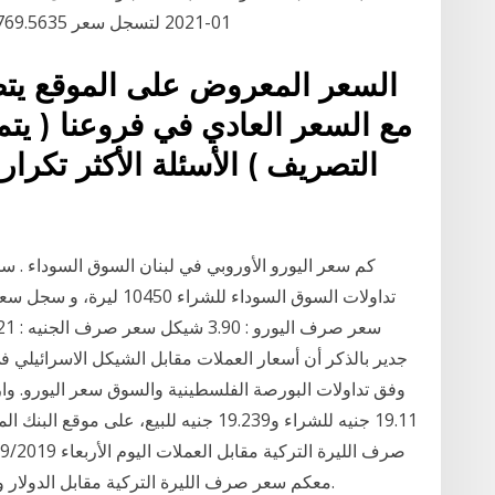
01-2021 لتسجل سعر 1,769.5635 🔽 مقارنة بالسعر الأفتتاحى السابق منذ 2 يوم
مع السعر العادي في فروعنا ( ي
التصريف ) الأسئلة الأكثر تكرار
جدير بالذكر أن أسعار العملات مقابل الشيكل الاسرائيلي ف
وفق تداولات البورصة الفلسطينية والسوق سعر اليورو. و
19.11 جنيه للشراء و19.239 جنيه للبيع، 
معكم سعر صرف الليرة التركية مقابل الدولار واليورو والجنيه الاسترليني وبعض العملات العربية.