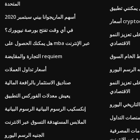
المتحدة
أسهم الماريجوانا بيني سبتمبر 2020
في أي وقت تفتح بورصة نيويورك؟
لى تعزيز النمو
الاقتصادي
هل يمكنك الحصول على mba عبر الإنترنت
ط الخام السوق
التجارة والمقايضة requiem
ه الرسم اليورو
أسعار تداول العملات
لى تعزيز النمو
صناديق الاستثمار بالرافعة المالية
الاقتصادي
يعيش معدلات الفوركس التطبيق
التاريخي اليورو
إنكسكيب الرسوم البيانية الرسوم البيانية
منصات التداول
الملابس المستهدفة التسوق عبر الانترنت
دمات المصرفية
الجنيه الرسم اليورو
 عبر الإنترنت