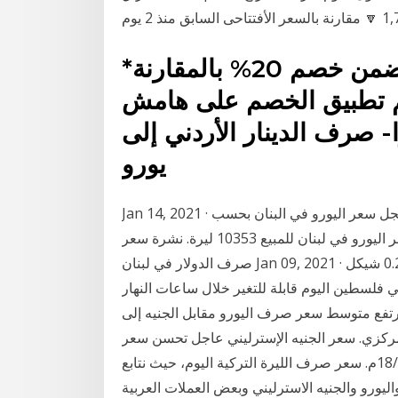
*السعر المعروض على الموقع يتضمن خصم 20% بالمقارنة
تم تطبيق الخصم على هامش
ا- صرف الدينار الأردني إلى
يورو
Jan 14, 2021 · كم سعر اليورو الأوروبي في لبنان السوق السوداء . سجل سعر اليورو في البنان بحسب
تداولات السوق السوداء للشراء 10450 ليرة، و سجل سعر اليورو في لبنان للمبيع 10353 ليرة. نشرة سعر
صرف الدولار في لبنان Jan 09, 2021 · سعر صرف اليورو : 3.90 شيكل سعر صرف الجنيه : 0.21 شيكل
ي فلسطين اليوم قابلة للتغير خلال ساعات النهار
ارتفع متوسط سعر صرف اليورو مقابل الجنيه إلى
على موقع البنك المركزي. سعر الجنيه الإسترليني عاجل تحسن سعر
صرف الليرة التركية مقابل العملات اليوم الأربعاء 18/9/2019م. سعر صرف الليرة التركية اليوم، حيث نتابع