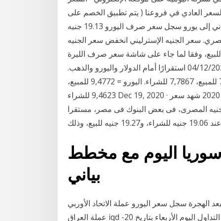
ن خصم 20% بالمقارنة مع السعر العادي في فروعنا ( يتم تطبيق الخصم على
هامش التصريف ) الأسئلة الأكثر تكرارا- صرف الدينار الأردني إلى يورو سجل سعر صرف اليورو 19.13 جنيه
مركزي المصري. سعر الجنيه الإسترليني انخفض سعر الجنيه
 ليسجل 21.12 جنيه للشراء و21.24 جنيه للبيع، وفقا لما جاء على شاشة سعر صرف الليرة
التركية سجل سعر صرف الليرة التركية اليوم الجمعة 04/12/2020 استقرارًا أمام الدولار واليورو والذهب.
سعر صرف الليرة التركية الآن: الدولار الأمريكي = 7,8027 للمبيع، 7,7867 للشراء. اليورو = 9,4772 للمبيع،
9,4623 للشراء Dec 19, 2020 · سعر صرف اليورو أمام الجنيه اليوم السبت 19 ديسمبر 2020 شهد سعر
ت 19-12-2020،استقرارا أمام الجنيه المصرى، فى بعض البنوك فى مصر، مستقرا
بيع، وذلك
وريا اليوم مع مخطط
بياني
ذ 7 ساعة 6‏‏/6‏‏/1442 بعد الهجرة سجل سعر اليورو عملة الاتحاد الأوربي eur انخفاضاً مقابل الدينار العراقي
عملة العراق iqd بقيمة (-5.5375) نقطة وبنسبة (-0.31%) وذلك خلال جلسة التداول اليوم الأربعاء بتاريخ 20-