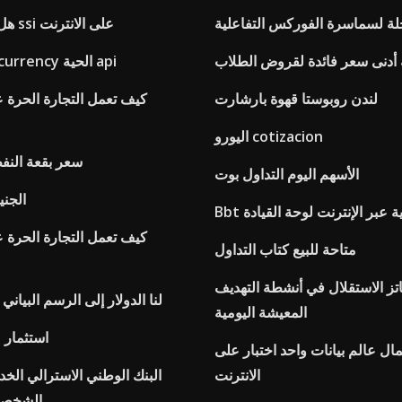
جلة لسماسرة الفوركس التفاعلية
هل يمكنني تطبيق ssi على الانترنت
ه أدنى سعر فائدة لقروض الطلاب
أسعار cryptocurrency الحية api
لندن روبوستا قهوة بارشارت
كيف تعمل التجارة الحرة ع
اليورو cotizacion
سعر بقعة النف
الأسهم اليوم التداول بوت
الجني
فية عبر الإنترنت لوحة القيادة
كيف تعمل التجارة الحرة ع
متاحة للبيع كتاب التداول
ز الاستقلال في أنشطة التهديف
لنا الدولار إلى الرسم البياني 
المعيشة اليومية
استثمار 
ال عالم بيانات واحد اختبار على
الانترنت
البنك الوطني الاسترالي الخ
الشخصية