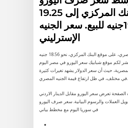
مقابل الجنيه على موقع البنك المركزي إلى 19.25
جنيه للشراء و19.38جنيه للبيع. سعر الجنيه
الإسترليني
وسجل متوسط سعر صرف اليورو مقابل الجنيه المصري، على موقع البنك المركزي، نحو 18.56 جنيه
ه للبيع. 3‏‏/6‏‏/1442 بعد الهجرة ينشر لكم موقع شبابيك سعر اليورو في مصر اليوم
في البنوك المصرية، حيث أن سعر الدولار يشهد تغيرات كثيرة
في مختلف، في ظل ارتفاع قيمة الجنيه المصري.
فحة تعرض سعر اليورو مقابل الدينار الاردني (الرمز eur/jod) بما في ذلك سعر الصرف, اعلى وادنى
تحويل العملات والرسوم البيانية. سعر صرف اليورو
في سوريا اليوم مع مخطط بياني