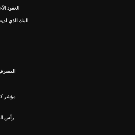
العقود الآ
البنك الذي لدي
Bbt المصر
مؤشر كات
رأس الم