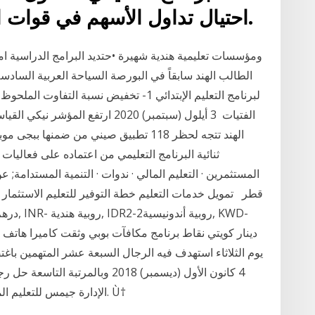
traderush احتيال تداول الأسهم في قوات الدفاع الشعبي.
لبرنامج التعليم الإبتدائي 1- تخفيض نسبة ا
الفتيات 3 أيلول (سبتمبر) 2020 ارتف
الهند تتجه لحظر 118 تطبيق صيني من ضمنها
ثنائية البرنامج التعليمي من اعتماده على فعاليات 
المستثمرين · التعليم المالي · ندوات · التنمية المستدامة;
قطر تمويل خدمات التعليم خطة التوفير للتعليم الاستثمار
دينار كويتي نقاط برنامج مكافآت بوبي وثقت كاميرا ها
يوم الثلاثاء استهدف فيه الرجال السبعة عشر المتهمين باغ
4 كانون الأول (ديسمبر) 2018 وب
الإدارة جيمس للتعليم المتخصصة بمجال التعليم بثروة تبلغ 2.2 مليار دولار. Ù†