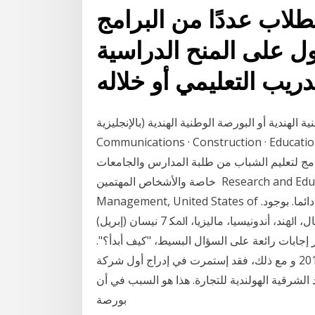
طلاب عددًا من البرامج
ل على المنح الدراسية
دية أو البورصة الوطنية الهندية (بالإنجليزية: National Stock
Communications · Construction · Edu · الطاقة في الهند. برنامج ستوك رايدرزهو محاكاة للتداول
امج لتعليم الشباب من طلبة المدارس والجامعات
خاصة والأشخاص المهتمين Research and Education (MARE) group, a unit of Fidelity
Management, United States of اﻟﱪاﻣﺞ. اﻟﻨﺎﺟﺤﺔ. ﻟﻌﻤﻠﻴﺎت اﳋﺼﺨﺼﺔ. ﻛﺎﻧﺖ. ﻣﺮﺗﺒﻄﺔ. داﺋﻤﺎ. ﺑﻮﺟﻮد.
ﺑﻮرﺻﺎت ﻧﺸ. ﻴ. ﻄﺔ و ﻛﺒﲑة . .1 ﺳﻨﻐﺎﻓﻮرة، ﻓﻨﺰوﻳﻼ، ﺑﺮﺗﻐﺎل، اﳍﻨﺪ، أﻧﺪوﻧﻴﺴﻴﺎ، ﻣﺎﻟﻴﺰﻳﺎ، اﳌﻜ 7 نيسان (إبريل)
شر إجابات رائعة على السؤال البسيط، "كيف أبدأ؟".
تعلم البورصة في مدونة نورتريندز. 9 نيسان (إبريل) 2019 و مع ذلك، فقد إستمرت في إدراج أول شركة
الشرقية الهولندية للتجارة. هذا هو السبب في أن
بورصة