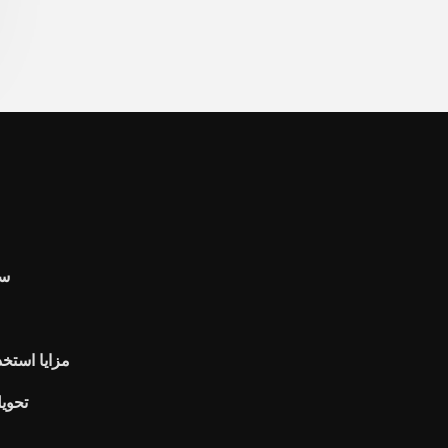
سع
مزايا استخد
تحويل