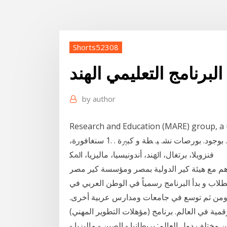
Shorts52308
لبرنامج التعليمي الهند
by
author
Research and Education (MARE) group, a u
اﻟﱪاﻣﺞ. اﻟﻨﺎﺟﺤﺔ. ﻟﻌﻤﻠﻴﺎت اﳋﺼﺨﺼﺔ. ﻛﺎﻧﺖ. ﻣﺮﺗﺒﻄﺔ. داﺋﻤﺎ. ﺑﻮﺟﻮد. ﺑﻮرﺻﺎت ﻧﺸ. ﻴ. ﻄﺔ و ﻛﺒﲑة . .1 ﺳﻨﻐﺎﻓﻮرة،
ﻓﻨﺰوﻳﻼ، ﺑﺮﺗﻐﺎل، اﳍﻨﺪ، أﻧﺪوﻧﻴﺴﻴﺎ، ﻣﺎﻟﻴﺰﻳﺎ، اﳌﻜ
تفاهم مع هيئة كير الدولية بمصر ومؤسسة كير مصر
طلاب و بدأ البرنامج رسمياً في الوطن العربي في
عة القاهرة وجامعة عين شمس بداية عام 2012، ومن ثم توسع في جامعات ومدارس عربية أخرى.
مية في العالم. برنامج (مؤهلات التطوير المهني)
ختلف دول العالم: بريطانيا - الصين - ماليزيا -