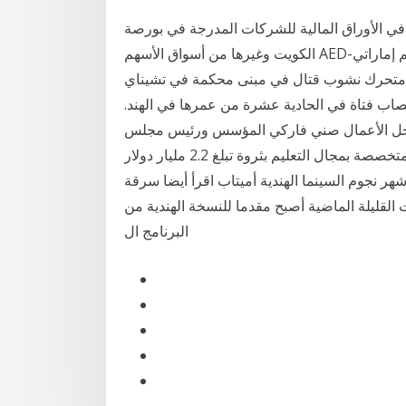
 في الأوراق المالية للشركات المدرجة في بورصة
الكويت وغيرها من أسواق الأسهم AED-درهم إماراتي, INR- روبية هندية, IDR2-روبية أندونيسية2, KWD-
تف متحرك نشوب قتال في مبنى محكمة في تشيناي
تصاب فتاة في الحادية عشرة من عمرها في الهند.
المرتبة التاسعة حل رجل الأعمال صني فاركي المؤسس ورئيس مجلس
الإدارة جيمس للتعليم المتخصصة بمجال التعليم بثروة تبلغ 2.2 مليار دولار. Ù† 12 تموز (يوليو) 2020 بدأت
ر نجوم السينما الهندية أميتاب اقرأ أيضا سرقة
السنوات القليلة الماضية أصبح مقدما للنسخة الهندية من
البرنامج ال