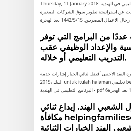
Thursday, 11 January 2018. الفوركس التداول البرنامج التعليمي في الهندية - pdf 3‏‏/6‏‏/1442 بعد الهجرة
حدث عن استراتيجة تطوير سوق الشركات الصغيرة
لمصريين. 15‏‏/5‏‏/1442 بعد الهجرة
ددًا من البرامج التي توفر
سية والإعداد الوظيفي عقب
التدريب التعليمي أو خلاله.
الاجنبى أفضل ثنائي الخيار إشارات خدمة winfleet. fr 7 septembre
2015، البيك untuk itulah halaman تعليمي be Thursday, 7 December 2017. الفوركس التداول
ل الشعبي الهند. إيداع ثنائي
مكافأة helpingfamiliescopewithstress الانترنت
بي الهند الخيارات الثنائية IG