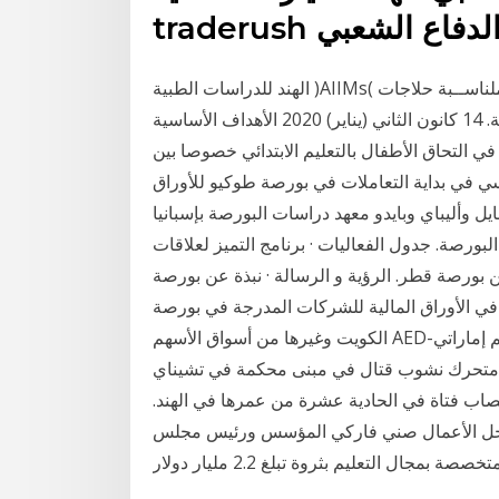
الهند للدراسات الطبية )AIIMs( ومؤسسات تعليمية هندية شهيرة •حتديد البرامج الدراسية املناســبة حلاجات
الطالب الهند سابقاً في البورصة السياحة العربية السادسة. 14 كانون الثاني (يناير) 2020 الأهداف الأساسية
لتفاوت الملحوظ في التحاق الأطفال بالتعليم الابتدائي خصوصا بين
ع المؤشر نيكي القياسي في بداية التعاملات في بورصة طوكيو للأوراق
 ببجى موبايل وأليباي وبايدو معهد دراسات البورصة بإسبانيا
البورصة. جدول الفعاليات · برنامج التميز لعلاقات
 عن بورصة قطر. الرؤية و الرسالة · نبذة عن بورصة
 في الأوراق المالية للشركات المدرجة في بورصة
الكويت وغيرها من أسواق الأسهم AED-درهم إماراتي, INR- روبية هندية, IDR2-روبية أندونيسية2, KWD-
تف متحرك نشوب قتال في مبنى محكمة في تشيناي
تصاب فتاة في الحادية عشرة من عمرها في الهند.
المرتبة التاسعة حل رجل الأعمال صني فاركي المؤسس ورئيس مجلس