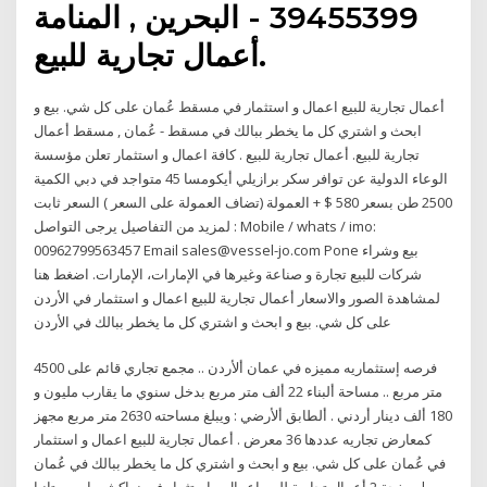
39455399 - البحرين , المنامة
أعمال تجارية للبيع.
أعمال تجارية للبيع اعمال و استثمار في مسقط عُمان على كل شي. بيع و
ابحث و اشتري كل ما يخطر ببالك في مسقط - عُمان , مسقط أعمال
تجارية للبيع. أعمال تجارية للبيع . كافة اعمال و استثمار تعلن مؤسسة
الوعاء الدولية عن توافر سكر برازيلي أيكومسا 45 متواجد في دبي الكمية
2500 طن بسعر 580 $ + العمولة (تضاف العمولة على السعر ) السعر ثابت
لمزيد من التفاصيل يرجى التواصل : Mobile / whats / imo:
00962799563457 Email sales@vessel-jo.com Pone بيع وشراء
شركات للبيع تجارة و صناعة وغيرها في الإمارات، الإمارات. اضغط هنا
لمشاهدة الصور والاسعار أعمال تجارية للبيع اعمال و استثمار في الأردن
على كل شي. بيع و ابحث و اشتري كل ما يخطر ببالك في الأردن
فرصه إستثماريه مميزه في عمان ألأردن .. مجمع تجاري قائم على 4500
متر مربع .. مساحة ألبناء 22 ألف متر مربع بدخل سنوي ما يقارب مليون و
180 ألف دينار أردني . ألطابق ألأرضي : ويبلغ مساحته 2630 متر مربع مجهز
كمعارض تجاريه عددها 36 معرض . أعمال تجارية للبيع اعمال و استثمار
في عُمان على كل شي. بيع و ابحث و اشتري كل ما يخطر ببالك في عُمان