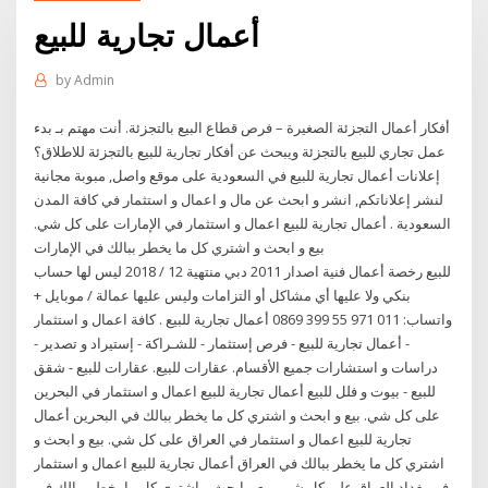
أعمال تجارية للبيع
by
Admin
أفكار أعمال التجزئة الصغيرة – فرص قطاع البيع بالتجزئة. أنت مهتم بـ بدء
عمل تجاري للبيع بالتجزئة ويبحث عن أفكار تجارية للبيع بالتجزئة للاطلاق؟
إعلانات أعمال تجارية للبيع في السعودية على موقع واصل, مبوبة مجانية
لنشر إعلاناتكم, انشر و ابحث عن مال و اعمال و استثمار في كافة المدن
السعودية . أعمال تجارية للبيع اعمال و استثمار في الإمارات على كل شي.
بيع و ابحث و اشتري كل ما يخطر ببالك في الإمارات
للبيع رخصة أعمال فنية اصدار 2011 دبي منتهية 12 / 2018 ليس لها حساب
بنكي ولا عليها أي مشاكل أو التزامات وليس عليها عمالة / موبايل +
واتساب: 011 971 55 399 0869 أعمال تجارية للبيع . كافة اعمال و استثمار
- أعمال تجارية للبيع - فرص إستثمار - للشـراكة - إستيراد و تصدير -
دراسات و استشارات جميع الأقسام. عقارات للبيع. عقارات للبيع - شقق
للبيع - بيوت و فلل للبيع أعمال تجارية للبيع اعمال و استثمار في البحرين
على كل شي. بيع و ابحث و اشتري كل ما يخطر ببالك في البحرين أعمال
تجارية للبيع اعمال و استثمار في العراق على كل شي. بيع و ابحث و
اشتري كل ما يخطر ببالك في العراق أعمال تجارية للبيع اعمال و استثمار
في بغداد العراق على كل شي. بيع و ابحث و اشتري كل ما يخطر ببالك في