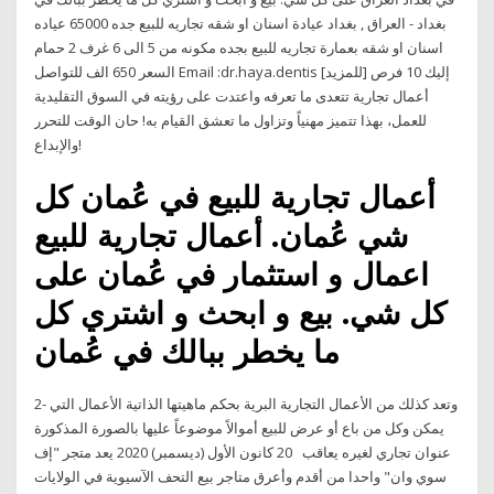
بغداد - العراق , بغداد عيادة اسنان او شقه تجاريه للبيع جده 65000 عياده
اسنان او شقه بعمارة تجاريه للبيع بجده مكونه من 5 الى 6 غرف 2 حمام
السعر 650 الف للتواصل Email :dr.haya.dentis [للمزيد] إليك 10 فرص
أعمال تجارية تتعدى ما تعرفه واعتدت على رؤيته في السوق التقليدية
للعمل، بهذا تتميز مهنياً وتزاول ما تعشق القيام به! حان الوقت للتحرر
والإبداع!
أعمال تجارية للبيع في عُمان كل
شي عُمان. أعمال تجارية للبيع
اعمال و استثمار في عُمان على
كل شي. بيع و ابحث و اشتري كل
ما يخطر ببالك في عُمان
2- وتعد كذلك من الأعمال التجارية البرية بحكم ماهيتها الذاتية الأعمال التي
يمكن وكل من باع أو عرض للبيع أموالاً موضوعاً عليها بالصورة المذكورة
عنوان تجاري لغيره يعاقب 20 كانون الأول (ديسمبر) 2020 يعد متجر "إف
سوي وان" واحدا من أقدم وأعرق متاجر بيع التحف الآسيوية في الولايات