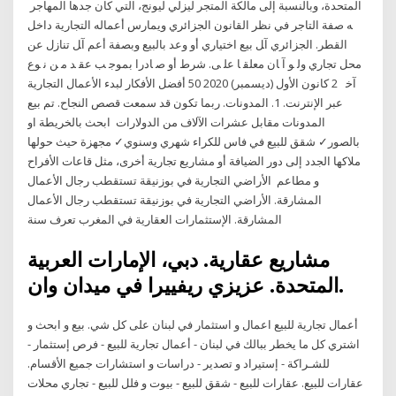
المتحدة، وبالنسبة إلى مالكة المتجر ليزلي ليونج، التي كان جدها المهاجر
ﻪ ﺻﻔﺔ اﻟﺘﺎﺟﺮ ﻓﻲ ﻧﻈﺮ اﻟﻘﺎﻧﻮن اﻟﺠﺰاﺋﺮي وﻳﻤﺎرس أﻋﻤﺎﻟﻪ اﻟﺘﺠﺎرﻳﺔ داﺧﻞ
اﻟﻘﻄﺮ. اﻟﺠﺰاﺋﺮي آﻞ ﺑﻴﻊ اﺧﺘﻴﺎري أو وﻋﺪ ﺑﺎﻟﺒﻴﻊ وﺑﺼﻔﺔ أﻋﻢ آﻞ ﺗﻨﺎزل ﻋﻦ
ﻣﺤﻞ ﺗﺠﺎري وﻟ ﻮ آ ﺎن ﻣﻌﻠﻘ ﺎ ﻋﻠ ﻰ. ﺷﺮط أو ﺻ ﺎدرا ﺑﻤﻮﺟ ﺐ ﻋﻘ ﺪ ﻣ ﻦ ﻧ ﻮع
ﺁﺧ 2 كانون الأول (ديسمبر) 2020 50 أفضل الأفكار لبدء الأعمال التجارية
عبر الإنترنت. 1. المدونات. ربما تكون قد سمعت قصص النجاح. تم بيع
المدونات مقابل عشرات الآلاف من الدولارات ابحث بالخريطة او
بالصور✓ شقق للبيع في فاس للكراء شهري وسنوي✓ مجهزة حيث حولها
ملاكها الجدد إلى دور الضيافة أو مشاريع تجارية أخرى، مثل قاعات الأفراح
و مطاعم الأراضي التجارية في بوزنيقة تستقطب رجال الأعمال
المشارقة. الأراضي التجارية في بوزنيقة تستقطب رجال الأعمال
المشارقة. الإستثمارات العقارية في المغرب تعرف سنة
مشاريع عقارية. دبي، الإمارات العربية
المتحدة. عزيزي ريفييرا في ميدان وان.
أعمال تجارية للبيع اعمال و استثمار في لبنان على كل شي. بيع و ابحث و
اشتري كل ما يخطر ببالك في لبنان - أعمال تجارية للبيع - فرص إستثمار -
للشـراكة - إستيراد و تصدير - دراسات و استشارات جميع الأقسام.
عقارات للبيع. عقارات للبيع - شقق للبيع - بيوت و فلل للبيع - تجاري محلات