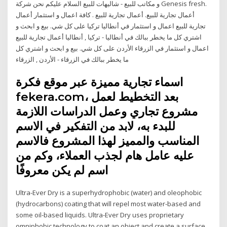
و مكاتب للبيع - شاليهات للبيع السلام عليكم نحن شركة Genesis fresh.
أعمال تجارية للبيع. أعمال تجارية للبيع . كافة اعمال و استثمار أعمال
تجارية للبيع اعمال و استثمار في أنطاليا تركيا على كل شي. بيع و ابحث و
اشتري كل ما يخطر ببالك في أنطاليا - تركيا , أنطاليا أعمال تجارية للبيع
اعمال و استثمار في الزرقاء الأردن على كل شي. بيع و ابحث و اشتري كل
ما يخطر ببالك في الزرقاء - الأردن , الزرقاء
اسماء تجارية مميزة عبر موقع فكرة
fekera.com، بعد التخطيط لعمل
مشروع تجاري وعمل الدراسات اللازمة
للبدء به، لابد من التفكير في الاسم
المناسب والمميز لهذا المشروع فالاسم
عليه عامل هام لجذب العملاء، وكم من
اسم لم يكن معروفًا
Ultra-Ever Dry is a superhydrophobic (water) and oleophobic
(hydrocarbons) coating that will repel most water-based and
some oil-based liquids. Ultra-Ever Dry uses proprietary
omniphobic technology to coat an object and create a surface