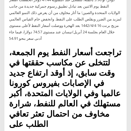
النفط يوم الاثنين بعد تبادل تطبيق رسوم جمركية جديدة من جانب
الولايات المتحدة والصين؛ ما أثار مخاوف من أن يعرض ذلك النمو العالمي
لمزيد من الضرر ويقلص الطلب على النفط. وانخفض خام القياس العالمي
مزيج برنت 16 4‏‏/4‏‏/1442 بعد الهجرة ووصلت أسعار النفط لأعلى مستوى
خلال العام بجلسة 24 أبريل/نيسان عند مستوى 74.57 دولارا، فيما جاء
أدنى سعر بنحو 54.91
تراجعت أسعار النفط يوم الجمعة،
لتتخلى عن مكاسب حققتها في
وقت سابق، إذ أوقد ارتفاع جديد
في الإصابات بفيروس كورونا
عالميا وفي الولايات المتحدة، أكبر
مستهلك في العالم للنفط، شرارة
مخاوف من احتمال تعثر تعافي
الطلب على