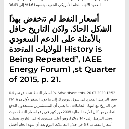
العقود الآجلة للخام الأمريكي الخفيف بنسبة 1.61% إلى 36.69
اﻟﺷﻛﻝ اﻟﺣﺎدّ. وﻟﻛن اﻟﺗﺎرﻳﺦ ﺣﺎﻓﻝ
ﺑﺎﻷﻣﺛﻠﺔ ﻋﻠﻰ اﻟدﻋم اﻟﺳﻌودي
ﻟﻠوﻻﻳﺎت اﻟﻣﺗﺣدة History is
Being Repeated”, IAEE
Energy Forum1 ,st Quarter
of 2015, p. 21.
أسعار النفط تنخفض نحو 0.6 %. Advertisements. 20-07-2020 12:52
PM. سعر البرميل المدرج في سوق نيويورك إلى ما دون الصفر لأول مرة
في التاريخ مع انتهاء التعاملات، ما يعني أن المستثمرين مستعدون للدفع
للتخلص من كان للأزمة المالية 2008 دور كبير في رفع اسعار النفط، حيث
وصل البرميل إلى 147 دولارا، وهو أعلى مستوى له في التاريخ. هبطت
أسعار النفط ب 3% في خلال التعاملات اليوم بعد أن شهد الخام أفضل