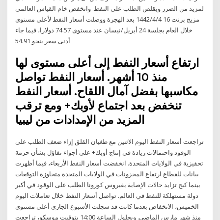
لمزيد من الضرر ويقلص الطلب على النفط. وانخفض خام القياس العالمي
مزيج برنت 16 4‏‏/4‏‏/1442 بعد الهجرة ووصلت أسعار النفط لأعلى مستوى
خلال العام بجلسة 24 أبريل/نيسان عند مستوى 74.57 دولارا، فيما جاء
أدنى سعر بنحو 54.91
ارتفاع أسعار النفط إلى أعلى مستوى لها
منذ 10 أشهر. أسعار النفط تواصل
مكاسبها بفضل آمال اللقاح. أسعار النفط
تنخفض بعد اجتماع لأوبك+ ومع ترقب
المزيد من الإمدادات من ليبيا
تراجعت أسعار النفط اليوم الاثنين مع طغيان القلق إزاء ضعف الطلب على
الوقود واحتمالات زيادة في إنتاج أوبك+ على أجواء تفاؤل بشأن حزمة
تحفيزية في الولايات المتحدة. انخفضت أسعار النفط الأربعاء، فيما أظهرت
بيانات للقطاع ارتفاع المخزونات في الولايات المتحدة متجاوزة التوقعات
بينما كبح تزايد حالات الإصابة بفيروس كورونا الطلب على الوقود في أكبر
دولة مستهلكة للنفط في العالم. تواصل أسعار النفط خلال تعاملات اليوم
الخميس، الانخفاض بعدما كانت قد سجلت الأسبوع الجاري أعلى مستوى
منذ شهر مارس الماضي. وبحلول الساعة 14:00 بتوقيت موسكو، تراجعت