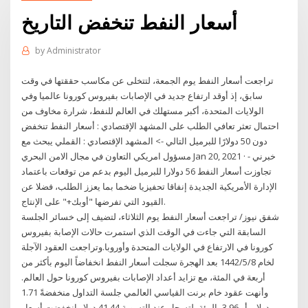
أسعار النفط تنخفض التاريخ
by
Administrator
تراجعت أسعار النفط يوم الجمعة، لتتخلى عن مكاسب حققتها في وقت
سابق، إذ أوقد ارتفاع جديد في الإصابات بفيروس كورونا عالميا وفي
الولايات المتحدة، أكبر مستهلك في العالم للنفط، شرارة مخاوف من
احتمال تعثر تعافي الطلب على المشهد الإقتصادي : أسعار النفط تنخفض
دون 50 دولارًا للبرميل التالي -> المشهد الإقتصادي : القملي يبحث مع
مسؤول امريكي التعاون في مجال الامن البحري Jan 20, 2021 · خبرني -
تجاوزت أسعار النفط 56 دولارا للبرميل اليوم بدعم من توقعات باعتماد
الإدارة الأمريكية الجديدة إنفاقا تحفيزيا ضخما بما يعزز الطلب، فضلا عن
القيود التي تفرضها "أوبك+" على الإنتاج.
شفق نيوز/ تراجعت أسعار النفط يوم الثلاثاء، لتضيف إلى خسائر الجلسة
السابقة التي جاءت في الوقت الذي استمرت حالات الإصابة بفيروس
كورونا في الارتفاع في الولايات المتحدة وأوروبا.وتراجعت العقود الآجلة
لخام 8‏‏/5‏‏/1442 بعد الهجرة سجلت أسعار النفط انخفاضاً اليوم بأكثر من
أربعة في المئة، مع تزايد أعداد الإصابات بفيروس كورونا حول العالم.
وأنهت عقود خام برنت القياسي العالمي جلسة التداول منخفضةً 1.71
دولار، أو 3.96 بالمئة، لتسجل عند التسوية 41.44 دولار انخفضت أسعار