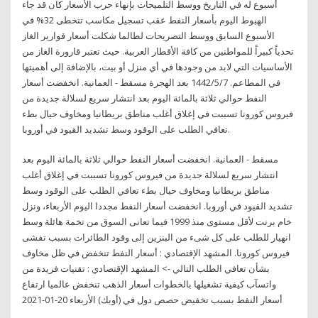
أسبوع له في التاريخ ووسط التلميحات بإنهاء حرب الأسعار كان قد جاء
الهبوط اليوم بأسعار النفط عقب تسجيل مكاسب تتخطى 32% في
الأسبوع السابق ووسط التصريحات لطالما شكلت أسعار قوارير الغاز
تحدياً كبيراً للمواطنين من كافة الأقطار العربية. حيث تعتبر قارورة الغاز من
الأساسيات التي لابد من وجودها في أي منزل أو بيت، بالإضافة إلى أهميتها
في المطاعم. 7‏‏/5‏‏/1442 بعد الهجرة مسقط - العمانية. انخفضت أسعار
النفط حوالي ثلاثة بالمائة اليوم بعد انتشار سريع لسلالة جديدة من
فيروس كورونا تسببت في إغلاق أغلب مناطق بريطانيا ومخاوف حيال بطء
تعافي الطلب على الوقود وسط تشديد القيود في أوروبا.
مسقط - العمانية. انخفضت أسعار النفط حوالي ثلاثة بالمائة اليوم بعد
انتشار سريع لسلالة جديدة من فيروس كورونا تسببت في إغلاق أغلب
مناطق بريطانيا ومخاوف حيال بطء تعافي الطلب على الوقود وسط
تشديد القيود في أوروبا. انخفضت أسعار النفط مجددا اليوم الأربعاء، ونزل
خام برنت لأقل مستوى منذ 1999 فيما تعانى السوق من تخمة هائلة وسط
انهيار للطلب على كل شىء من البنزين إلى وقود الطائرات بسبب تفشى
فيروس كورونا. المشهد الإقتصادي : أسعار النفط تنخفض في ظل مخاوف
بشأن تعافي الطلب التالي -> المشهد الإقتصادي : تقنيات فريدة من
واتسآب كيفية تشغيلها بالخطوات أسعار الذهب تنخفض عالميا ارتفاع
أسعار النفط بسبب تخفيض حصص دول في (أوبك) الأربعاء 20-01-2021