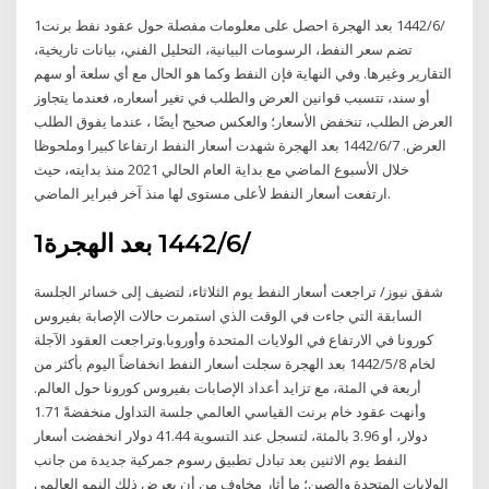
1‏‏/6‏‏/1442 بعد الهجرة احصل على معلومات مفصلة حول عقود نفط برنت
تضم سعر النفط، الرسومات البيانية، التحليل الفني، بيانات تاريخية،
التقارير وغيرها. وفي النهاية فإن النفط وكما هو الحال مع أي سلعة أو سهم
أو سند، تتسبب قوانين العرض والطلب في تغير أسعاره، فعندما يتجاوز
العرض الطلب، تنخفض الأسعار؛ والعكس صحيح أيضًا ، عندما يفوق الطلب
العرض. 7‏‏/6‏‏/1442 بعد الهجرة شهدت أسعار النفط ارتفاعا كبيرا وملحوظا
خلال الأسبوع الماضي مع بداية العام الحالي 2021 منذ بدايته، حيث
ارتفعت أسعار النفط لأعلى مستوى لها منذ آخر فبراير الماضي.
1‏‏/6‏‏/1442 بعد الهجرة
شفق نيوز/ تراجعت أسعار النفط يوم الثلاثاء، لتضيف إلى خسائر الجلسة
السابقة التي جاءت في الوقت الذي استمرت حالات الإصابة بفيروس
كورونا في الارتفاع في الولايات المتحدة وأوروبا.وتراجعت العقود الآجلة
لخام 8‏‏/5‏‏/1442 بعد الهجرة سجلت أسعار النفط انخفاضاً اليوم بأكثر من
أربعة في المئة، مع تزايد أعداد الإصابات بفيروس كورونا حول العالم.
وأنهت عقود خام برنت القياسي العالمي جلسة التداول منخفضةً 1.71
دولار، أو 3.96 بالمئة، لتسجل عند التسوية 41.44 دولار انخفضت أسعار
النفط يوم الاثنين بعد تبادل تطبيق رسوم جمركية جديدة من جانب
الولايات المتحدة والصين؛ ما أثار مخاوف من أن يعرض ذلك النمو العالمي