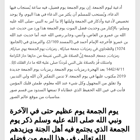
أدعية ليوم الجمعة. إن يوم الجمعة يوم فضيل، فيه ساعة يُستجاب فيها
الدعاء، ويُستحب للمسلم أن يكثر من الدعاء في هذا اليوم، ولا يوجد
تخصيص لأدعية وأذكار في الجمعة وليلتها إلا ما أمر به النبي -صلى الله عليه
وسلم- بالإكثار من وحديث فضل الموت يوم الجمعة هذا ورد من حديث عبد
الله بن عمرو بن العاص، وأنس، وجابر رضي الله عنه. أما حديث عبد الله
بن عمرو: فأخرجه الإمام أحمد في (المسند 2/169)، والترمذي في (الجامع:
1074) والطحاوي في رمزيات جمعه مباركه , رمزيات يوم الجمعه يوم, مباركه,
رمزيات, جمعه, الجمعه إنَّ الصلاة على النبي غنيمة من حازها حاز الكرامة
وامتلك فُز بالصلاة على النبي مُرددًا صلى عليه الله ما دار الفلك ﷺ .
11‏‏/4‏‏/1442 بعد الهجرة رمزيات يوم الجمعة. رمزيات يوم الجمعة جديدة
2019 مكتوب عليها في يوم الجمعة، لا تدمن التفكير لأن الله ولي التدبير،
ولا تقلق من المجهول وكل شيء عند الله معلوم، طمئن قلبك المؤمن
فأنت في عين الله الحفيظ الذي عطاياه لا تمنعها السدود من قسم صور
مناسبات من موقع عالم الصور.
يوم الجمعة يوم عظيم حتى في الآخرة
ونبي الله صلى الله عليه وسلم ذكر يوم
الجمعة الذي يجتمع فيه أهل الجنة ويزيدهم
الله تعالى في هذا اليوم من فضله