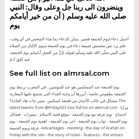
وينضرون الى ربنا جل وعلى وقال: النبي
صلى الله عليه وسلم ( أن من خير أيامكم
يوم
أجمل دعاء ليوم الجمعة قصير. يمكن الدعاء بما شاء الشخص في أي وقت،
فلم يرد نص مخصص لصيغة دعاء في يوم الجمعة سوى الإكثار من الصلاة
على النبي صلّى الله عليه وسلّم لقوله: (إنَّ من أفضلِ أيامِكم يومَ الجمعةِ،
فيه خُلِقَ آدمُ
See full list on almrsal.com
يوم الجمعة عند المسلمين هو عيد للمؤمنين . في المغرب يرتبط يوم
الجمعة بطقوس خاصة ، أبرزها أن وجبة الغذاء التي يجتمع عليها المغاربة
تتشكل في غالب الأحيان من قصعة كسكس . منين جات هاد العادة؟ The
latest tweets from @Friday633 See full list on almrsal.com مزايا -
اجتماع - يوم عرفة مع يوم الجمعة - موقع قصة الاسلام - مميزات - فضائل
يوم الجمعة - ثواب يوم الجمعة - اجر يوم الجمعة - اهمية يوم الجمعة - يوم
عرفة ويوم الجمعة -Advantages - meeting - the day of Arafah on
Friday with the site - the story of Islam - features - the virtues