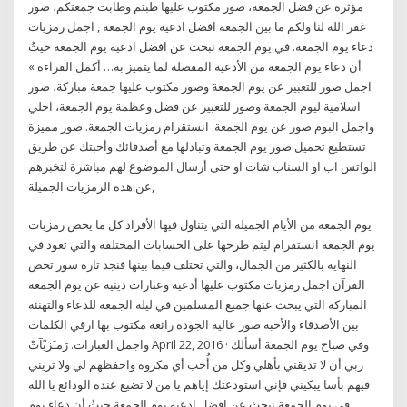
مؤثرة عن فضل الجمعة، صور مكتوب عليها طبتم وطابت جمعتكم، صور
غفر الله لنا ولكم ما بين الجمعة افضل ادعية يوم الجمعة , اجمل رمزيات
دعاء يوم الجمعه. في يوم الجمعة نبحث عن افضل ادعيه يوم الجمعة حيثُ
أن دعاء يوم الجمعة من الأدعية المفضلة لما يتميز به… أكمل القراءة »
اجمل صور للتعبير عن يوم الجمعة وصور مكتوب عليها جمعة مباركة، صور
اسلامية ليوم الجمعة وصور للتعبير عن فضل وعظمة يوم الجمعة، احلي
واجمل البوم صور عن يوم الجمعة. انستقرام رمزيات الجمعة. صور مميزة
تستطيع تحميل صور يوم الجمعة وتبادلها مع أصدقائك وأحبتك عن طريق
الواتس اب او السناب شات او حتى أرسال الموضوع لهم مباشرة لتخبرهم
عن هذه الرمزيات الجميلة,
يوم الجمعة من الأيام الجميلة التي يتناول فيها الأفراد كل ما يخص رمزيات
يوم الجمعه انستقرام ليتم طرحها على الحسابات المختلفة والتي تعود في
النهاية بالكثير من الجمال، والتي تختلف فيما بينها فنجد تارة سور تخص
القرآن اجمل رمزيات مكتوب عليها أدعية وعبارات دينية عن يوم الجمعة
المباركة التي يبحث عنها جميع المسلمين في ليلة الجمعة للدعاء والتهنئة
بين الأصدقاء والأحبة صور عالية الجودة رائعة مكتوب بها ارقي الكلمات
واجمل العبارات. رَمـَزَيْآتْ April 22, 2016 · وفي صباح يوم الجمعة أسألك
ربي أن لا تذيقني بأهلي وكل من أُحب أي مكروه واحفظهم لي ولا تريني
فيهم بأسا يبكيني فإني استودعتك إياهم يا من لا تضيع عنده الودائع يا الله
في يوم الجمعة نبحث عن افضل ادعيه يوم الجمعة حيثُ أن دعاء يوم