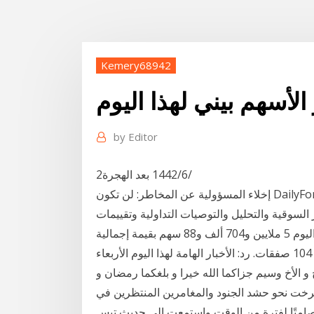
Kemery68942
 الأسهم بيني لهذا اليوم
by
Editor
2‏‏/6‏‏/1442 بعد الهجرة
إخلاء المسؤولية عن المخاطر: لن تكون DailyForex مسؤولة عن أي خسارة أو ضرر ناتج عن الاعتماد على
 السوقية والتحليل والتوصيات التداولية وتقييمات
وسطاء فوركس. وبلغت كـمية الأسهـم المتداولة لهذا اليوم 5 ملايين و704 ألف و88 سهم بقيمة إجمالية
قدرها 789 ألف و263 دينار بحريني تم تنفيذها من خلال 104 صفقات. رد: الأخبار الهامة لهذا اليوم الأربعاء
مح و الأخ وسيم جزاكما الله خيرا و بلغكما رمضان و
” صرخت نحو حشد الجنود والمغامرين المنتظرين في
امتًا لفترة من الوقت واستمعت إلى حديث تيس