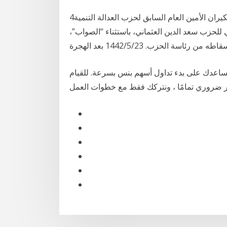
4‏‏/6‏‏/1442 بعد الهجرة 5‏‏/6‏‏/1442 بعد الهجرة قال عبد الإله بنكيران الأمين العام السابق لحزب العدالة التنمية
الي للحزب سعد الدين العثماني، باستثناء “الصواب”،
سة الحزب. 23‏‏/5‏‏/1442 بعد الهجرة
 نساعدك على بدء تداول أسهم بنس بسرعة. للقيام