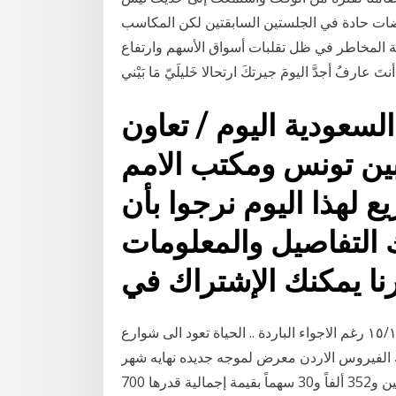
اضات حادة في الجلستين السابقتين لكن المكاسب
المخاطر في ظل تقلبات أسواق الأسهم وارتفاع
تَ عارفُ أجدَّ اليومَ جيرتكَ ارتحالا خَليلَيّ مَا بَيْني
لسعودية اليوم / تعاون
ين تونس ومكتب الامم
 لهذا اليوم نرجوا بأن
 التفاصيل والمعلومات
رنا يمكنك الإشتراك في
الحكومة تعلن عدد اصابات كورونا اليوم الجمعة ١٥/١/٢٠٢١ رغم الاجواء الباردة .. الحياة تعود الى شوارع
 الفيروس الاردن معرض لموجه جديده نهايه شهر
شباط .. وقد بلغت كـمية الأسهـم المتداولة لهذا اليوم 5 ملايين و352 ألفاً و30 سهماً بقيمة إجمالية قدرها 700