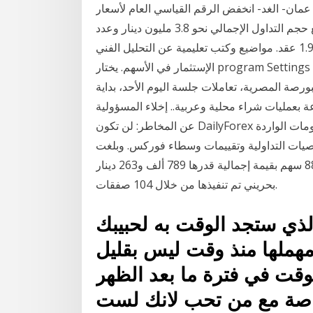
راً بحرينياً تم تنفيذها من خلال 102 صفقة. عمان- الغد- انخفض الرقم القياسي العام لأسعار
الأسهم لإغلاق أمس إلى 1596.17 نقطة، بنسبة 0.02 %. وبلغ حجم التداول الإجمالي نحو 3.8 مليون دينار وعدد
الأسهم المتداولة 5.9 مليون سهم، نفذت من خلال 1.900 عقد. مواضيع وكتب تعليمية عن التحليل الفني
الإستثمار في الأسهم. يختار program Settings لهذا اليوم ؟ تنوعت أخبار البورصة المصرية خلال جلسة
اءت أبرزها إنهاء البورصة المصرية، تعاملات جلسة اليوم الأحد، بداية
بعمليات شراء محلية وعربية.. إخلاء المسؤولية
عن المخاطر: لن تكون DailyForex مسؤولة عن أي خسارة أو ضرر ناتج عن الاعتماد على المعلومات الواردة
توصيات التداولية وتقييمات وسطاء فوركس. وبلغت
كـمية الأسهـم المتداولة لهذا اليوم 5 ملايين و704 ألف و88 سهم بقيمة إجمالية قدرها 789 ألف و263 دينار
بحريني تم تنفيذها من خلال 104 صفقات.
الذي ستجد الوقت به لحبيبك
هملها منذ وقت ليس بقليل
ت في فترة ما بعد الظهر
اصة مع من تحب لانك لست