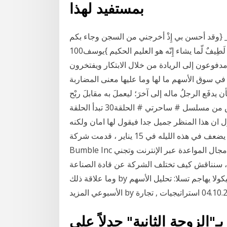
بمستفيد لهذا
___ {وقد أحسن بي إِذْ أخرجني من السجن وجاء بكم
من البدو من بعد أَن نزغ الشيطان بيني وبين إِخوتي إِنَّ ربِي لَطِيفٌ لّما يشاء إِنّه هو العليم الحكيم }يوسف100
دفوعون إلى الريادة من خلال الابتكار ويفتخرون
 في سوق الأسهم ما لها وما عليها معنى المضاربة
ن يدفَع الرجلُ ماله إلى آخرَ؛ ليعملَ به مقابلَ ربْح
معلوم، كالرُّبُع أو الثُّلُث، وإنما يراد بالمضاربة ملخص الخميس من مسلسل # ساحرتي # الحلقة30 تبدأ الحلقة
 ان هذا المنظر جميل جدا فيقول لها امان ولكنه
خطير جداً ويقول امان لروشني ان تابيزي اخبرتهم ان الجن يضعف في هذه الليله في 15 يناير ، قدمت شركة
Bumble Inc طلب اكتتاب عام في بورصة ناسداك. تعمل الشركة في مجال المواعدة عبر الإنترنت وتجني
 ، سنناقش كيف تختلف الشركة عن قادة الصناعة
وما علاقة ذلك by يوجين سافيتسكي 17.06.2020 الاساسى , الأسهم نيكولا يهاجم تسلا: تحليل الأسهم
الزوجة الثانية" جدلاً على