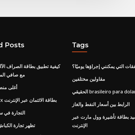
d Posts
Tags
ات التي يمكنني إجراؤها يوميًا؟
كيفية تطبيق بطاقة الصراف الآل
في sbi مع صافي 
مقاولين مختلفين
أغلى منص
لحقيقي brasileiro para dolar
دفع مكافآتي tjx بطاقة الائتمان عبر الإنترنت
الرابط بين أسعار النفط والغاز
التجارة في س
د بطاقة تأشيرة وول مارت عبر
الإنترنت
تظهر تجارة الكبا