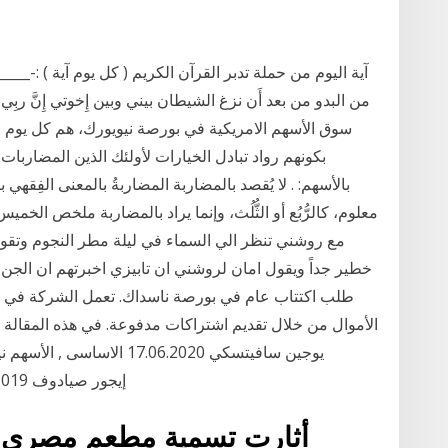
آية اليوم من حملة تدبر القرآن الكريم ( كل يوم آية ) :-__
سوق الأسهم الامريكية في بورصة نيويورك، هم كل يوم م
بكونهم رواد تبادل الخيارات لأولئك الذين المضاربات
بالأسهم: . لا يُقصد بالمضاربة المضاربةُ بالمعنى الفِقهي بأ
مع روشني تنظر الي السماء في ليلة مطر النجوم وتقول
الأموال من خلال تقديم اشتراكات مدفوعة. في هذه المقالة
الأسبوعي المزيد by إيجور صيادوف 04.10.2019 استراتيجيات , تجارة
أثارت تسمية مطعم مصري بـ"