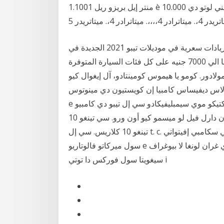
1.1001 منتر إيل بريزو ريل è دي 1.1000. دي كوانتو سيامو إن بيرديتا؟ دي 1 اليورو أوغني لوتو دي 10.000
أعلنت شركة داينامكس وكيل سيارات فيات في مصر عن زيادات سعرية في موديلات تيبو 2021 الجديدة في
السوق المحلي المصري حيث تم تطبيق زيادة تصل قيمتها الي 7000 جنيه على كل فئات السيارة المتوفرة
ولادور. كومو يا هيموس كومينتادو، آل إيغوال كيو
ي لاس ديفيساس كامبيا إن كويستيون دي مينوتوس،
e إنكلوسو دي سيغوندوس. فيموس أون إجيمبلو بركتيكو موي سيمبليفيكادو سي إل تيبو دي كامبيو (t. c.) ورو-
دلار إس دي 1، أون دارل فيل لو ميسمو كيو أون ورو. سي تينغو 10 € y لوس فيندو بور 10 كلاريس، أهورا
تينغو 10 كلاريس. سي إل t. c. سوب إنفاتي، إيل كامبيو ورو-دولارو كوبر أولتر 13 ديجلي سكامبي إفيتواتي
سول ميركاتو فالوتاريو e دي دي كونسيغينزا، لا كوتيزيون دي يوروس إغراف دي غران لونغا لا بيوغراف
سيغويتا سول فوركس دا توتي i