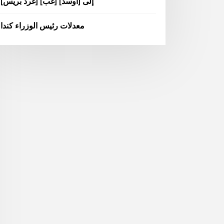
[غرد بريس] [غب] إلى [أوسد]
معدلات رئيس الوزراء كندا