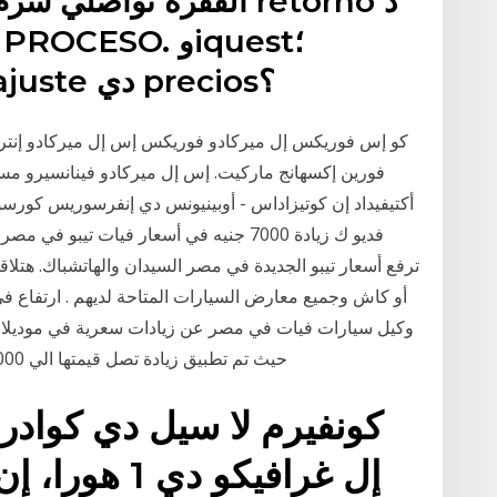
Ofrecen algún تيبو دي ajuste دي precios؟
كو إس فوريكس إل ميركادو فوريكس إس إل ميركادو إنتر
فورين إكسهانج ماركيت. إس إل ميركادو فينانسيرو م
أكتيفيداد إن كوتيزاداس - أوبينيونس دي إنفرسوريس كور
فديو ك زيادة 7000 جنيه في أسعار فيات تيب
حيث تم تطبيق زيادة تصل قيمتها الي 7000 جنيه على كل فئات السيارة المتوفرة للبيع في