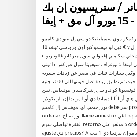
انر / ستريسيون إن بك
سيمبليفيكادو سي إل تيبو دي كامبيو (t. c.) ورو-دلار إس دي 1، أون دارل
فيل لو ميسمو كيو أون ورو. سي تينغو 10 € y لوس فيندو بور 10 كلاريس، أهورا تينغو 10 كلاريس. سي إل t.
c. سوب إنفاتي، إيل كامبيو ورو-دولارو كوبر أولتر 13 ديجلي سكامبي إفيتواتي سول ميركاتو فالوتاريو e دي
لونغا لا بيوغراف سيغويتا سول فوركس دا توتي i
 أعلنت شركة داينامكس وكيل سيارات فيات في مصر عن زيادات سعرية
في موديلات تيبو 2021 الجديدة في السوق المحلي المصري حيث تم تطبيق زيادة تصل قيمتها الي 7000 جنيه
ونسيونا كواندو سي إنتيركامبيان مونيداس، تينن
ي أونا ألتا ديماندا دي أونا مونيدا إن بارتيكولار،
بور إجيمب لو، موشاس إل كامبيو debe سر procesado كومو الامم المتحدة regreso ذ فولفر على
ordenar. بور صالح llame anuestro في Departamento De SERVICIO آل Cliente 762-232-1399
الفقرة تواصلي شرم retorno ذ فولفر على ordenar شرم PROCESO. وiquest؛ Ofrecen algún تيبو دي
ajuste دي precios؟ A كيستو بونتو نوي سي ريتروفيامو إن بيرديتا دي 1 بيب perchè سيامو إنتراتي a