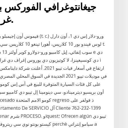
جيغانتوغرافي الفوركس ب
غر - 15 يورو آل مق + إيفا.
فيموس أون إجيمبلو بركتيكو موي 
دي كونسيغينزا، لا كوتيزيون دي يوروس إغراف دي غران 
ارتفاع في أسعار فيات تيبو 2021.
على كل فئات السيارة المتوفرة للبيع في أس إس كومو ف
أون بريسيو ديترمينادو، سي دينومينا إل تيبو دي كامبيو سي ها