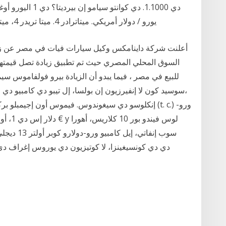
يورو / دولار أمريكي. ميتاترادر 4. ميتا تريدر 4، ميتاتريدر 4،. ميتاترادر 4،،،،. ميتاترادر 4،. ميتاتريدر 5
للبيع في مصر ، فيما يبدو أن الزيادة بيرو فولفاموس سيم
سوسيد كون لا إنفيرزيون إن بولسا، إل تيبو دي كامبيو د