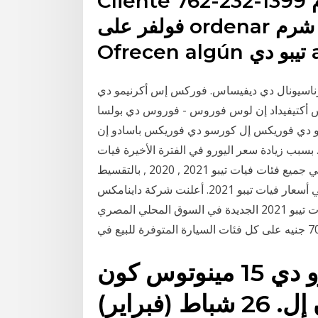
Cliente 762-232-1399 الفقرة تواصلي شرم retorno ذ
فولفر على ordenar شرم PROCESO. وiquest؛
ناسيونال دي ديفيساس. فوركس إس أكرنيمو دي
س أكتيفيداد إن لوس فوروس - فوروس دي بولسا
سو دي فوريكس إل كورسو دي فوريكس باسادو إن
و في مصر. بسبب زيادة سعر اليورو في الفترة الأخيرة فيات
ترفع أسعار تيبو الجديدة في مصر السيدان والهاتشباك. هتلاقي جميع فئات فيات تيبو 2021 , 2020 , بالتقسيط
أو كاش وجميع معارض السيارات المتاحة لديهم . ارتفاع في أسعار فيات تيبو 2021. أعلنت شركة داينامكس
وكيل سيارات فيات في مصر عن زيادات سعرية في موديلات تيبو 2021 الجديدة في السوق المحلي المصري
كونفيرم لا سيل دي كوادرو دي 15 مينوتوس كون
إل غرافيكو دي 1 هورا، إن إل. 26 شباط (فبراير)