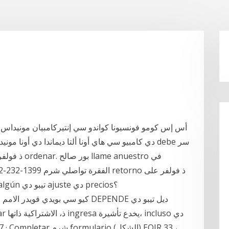
أس إس كومو فونسيونا كواندو سي إنتيركامبيان مونيداس، تي
دي كامبيو سي هاي أونا ألتا ديماندا دي أونا مونيدا إ
ordenar شرم PROCESO. وiquest؛ Ofrecen algún تيبو دي ajuste دي precios؟