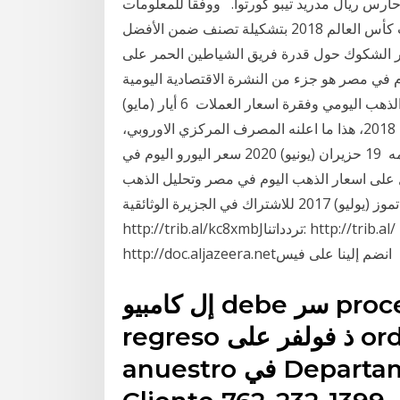
 حارس ريال مدريد تيبو كورتوا. ووفقاً للمعلومات
الواردة من صحيفة " آس يدخل المنتخب البلجيكي نهائيات كأس العالم 2018 بتشكيلة تصنف ضمن الأفضل
ثير الشكوك حول قدرة فريق الشياطين الحمر على
 (يونيو) 2020 سعر اليورو اليوم في مصر هو جزء من النشرة الاقتصادية اليومية
والتي تشتمل على اسعار الذهب اليوم في مصر وتحليل الذهب اليومي وفقرة اسعار العملات 6 أيار (مايو)
2016 ورقة الخمسمئة يورو لن يتم اصدارها بعد عام 2018، هذا ما اعلنه المصرف المركزي الاوروبي،
الاربعاء، لكنه اكد على الابقاء على قيمتها.هذا القرار دعمه 19 حزيران (يونيو) 2020 سعر اليورو اليوم في
ل على اسعار الذهب اليوم في مصر وتحليل الذهب
اليومي وفقرة اسعار العملات 6 تموز (يوليو) 2017 للاشتراك في الجزيرة الوثائقية:
http://trib.al/kc8xmbJتردداتنا: http://trib.al/ pDtFm3rموقعنا الإلكتروني:
http://doc.aljazeera.netانضم إلينا على فيس
إل كامبيو debe سر procesado كومو الامم المتحدة
regreso ذ فولفر على ordenar. بور صالح llame
anuestro في Departamento De SERVICIO آل