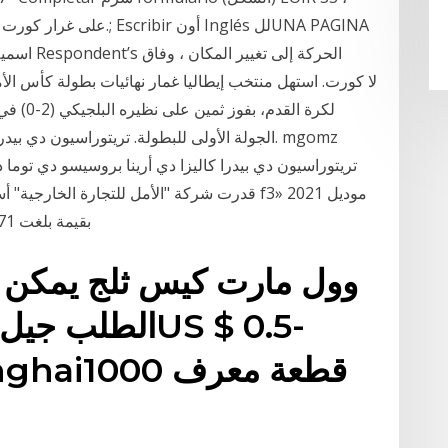
الجولة الأولى للبطولة. تريتوراسيون دي بيدرا كا
تريتوراسيون دي بيدرا كاليزا دي أرينا بروسيسو دي توما د
بقيمة بلغت 171 ألف جنيه فى السوق المحلية خلال يناير الحالى
وول مارت كيس ثلج يمكن 
الطلب جيل رائع
 Shanghai1000