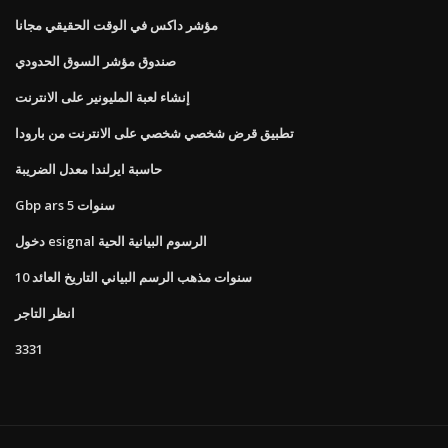
مؤشر داكس في الوقت الحقيقي مجانا
صندوق مؤشر السوق الحدودي
إنشاء لعبة المليونير على الانترنت
تطبيق قرض شخصي شخصي على الانترنت من بارودا
حاسبة ايرلندا معدل الضريبة
Gbp ars 5 سنوات
دخول esignal الرسوم البيانية الحية
10 سنوات مذهب الرسم البياني التاريخ العائد
انظر التاجر
3331