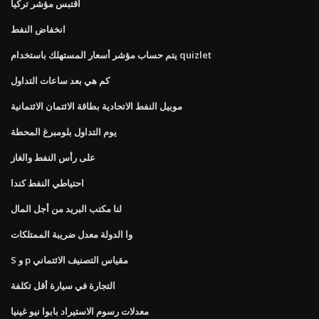
اقتبس مؤشر تركيا
انخفاض النفط
يتم حساب مؤشر أسعار المستهلك باستخدام quizlet
كم هي بعد ساعات التداول
موبيل النفط الاتحادية بطاقة الائتمان الائتمانية
يوم التداول بلومبرغ المحطة
على رأس النفط والغاز
احتياطي النفط كندا
لنا مكتب البريد من أجل المال
وا الدولة معدل ضريبة الممتلكات
S و p مقياس التصنيف الائتماني
التجارة في سيارة أقل تكلفة
معدلات رسوم الاستيراد بابوا نيو غينيا