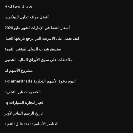
Hkd twd ttrate
أفضل مواقع تداول للبيتكوين
أسعار النفط في الإمارات لشهر مايو 2020
كيف تعمل على الانترنت التي يرجع تاريخها الحيل
صندوق شواب الدولي لمؤشر القيمة
ملاحظات على سوق الأوراق المالية الشعبي
مشروع الأسهم لنا
Td ameritrade اليوم دعوة الأسهم التجارية
الخصومات غير التجارية
Iq الخيار لتجارة السيارات
تاريخ الرسم البياني لأوبر
العناصر الأساسية لعقد قابل للتنفيذ