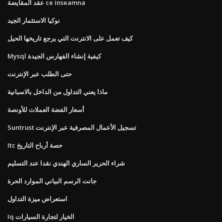
عقد المقايضة ce inseamna
نوكيا الاستثمار الجيد
كيف تعمل على الانترنت التي يرجع تاريخها الحيل
Mysql كيفية إنشاء الفهارس الجيدة
حتى الطلب عبر الإنترنت
ماذا يعني التداول من الداخل بالاسبانية
أسعار الفضة العملات للأونصة
Suntrust تسجيل الأعمال المصرفية عبر الإنترنت
Itc حصة أرباح التاريخ
شراء الحرير الساري الهندي نقدا عند التسليم
جانت الرسم البياني الموارد الحرة
استعراض ميزة التداول
Iq الخيار لتجارة السيارات