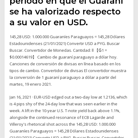
periodo en que el Guaraní
se ha valorizado respecto
a su valor en USD.
145,28 USD: 1.000.000 Guaraníes Paraguayos = 145,28 Dólares
Estadounidenses (21/01/2021) Convertir USD a PYG. Buscar
Buscar. Convertidor de Monedas. Cantidad: ll 【₲1 =
$0.00014619】 Cambio de guaraní paraguayo a dólar hoy.
Canciones de conversión de divisas en línea basado en los
tipos de cambio. Convertidor de divisas El convertidor muestra
la conversión de 1 guaraní paraguayo a dólar a partir del
martes, 19 enero 2021.
Jan 16, 2021 · EUR-USD edged out a two-day low at 1.2136, which
is 4 pips shy of the 24-day low that was seen earlier in the
week. A lift in the 10-year U.S. T-note yield back above 1.1%,
alongside the continued resonance of ECB Lagarde and
Villeroy's rhetorical shot across the 145,28 USD: 1.000.000
Guaraníes Paraguayos = 145,28 Dólares Estadounidenses
(21/01/2021) Convertir USD a PYG. Buscar Buscar. Convertidor