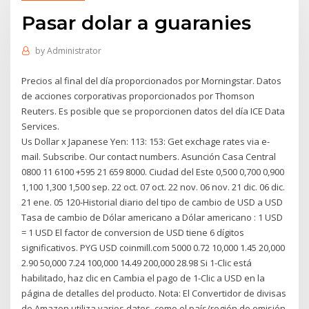
Pasar dolar a guaranies
by
Administrator
Precios al final del día proporcionados por Morningstar. Datos
de acciones corporativas proporcionados por Thomson
Reuters. Es posible que se proporcionen datos del día ICE Data
Services.
Us Dollar x Japanese Yen: 113: 153: Get exchage rates via e-
mail. Subscribe. Our contact numbers. Asunción Casa Central
0800 11 6100 +595 21 659 8000. Ciudad del Este 0,500 0,700 0,900
1,100 1,300 1,500 sep. 22 oct. 07 oct. 22 nov. 06 nov. 21 dic. 06 dic.
21 ene. 05 120-Historial diario del tipo de cambio de USD a USD
Tasa de cambio de Dólar americano a Dólar americano : 1 USD
= 1 USD El factor de conversion de USD tiene 6 dígitos
significativos. PYG USD coinmill.com 5000 0.72 10,000 1.45 20,000
2.90 50,000 7.24 100,000 14.49 200,000 28.98 Si 1-Clic está
habilitado, haz clic en Cambia el pago de 1-Clic a USD en la
página de detalles del producto. Nota: El Convertidor de divisas
de Amazon utiliza varios datos, como el país/región de emisión