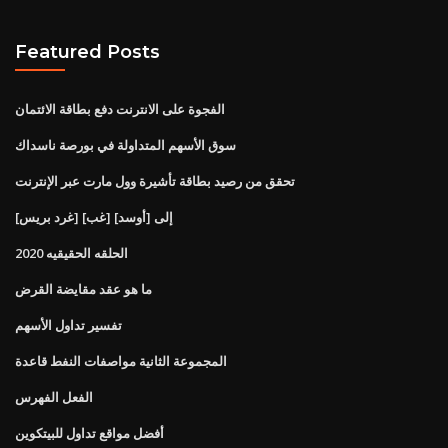
Featured Posts
الفجوة على الانترنت دفع بطاقة الائتمان
سوق الأسهم المتداولة في بورصة ناسداك
تحقق من رصيد بطاقة تأشيرة وول مارت عبر الإنترنت
[غرد بريس] [غب] إلى [أوسد]
الحلقه الحقيقيه 2020
ما هو عقد مقايضة القرض
تفسير تداول الأسهم
المجموعة الثانية مواصفات النفط قاعدة
الفعل الفهرس
أفضل مواقع تداول للبيتكوين