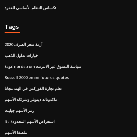
تكساس النظام الأساسي للعقود
Tags
أزمة سعر الصرف 2020
خيارات تداول الذهب
عودة nordstrom سياسة التسوق عبر الانترنت
Russell 2000 emini futures quotes
تعلم تجارة الفوركس في الهند مجانا
ماكدونالد ديتويلر وشركاه الأسهم
رمز الأسهم جيليت
Itc استعراض الأسهم المحدودة
ملصقا الأسهم