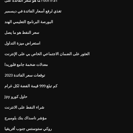
ما هو سعر الفائدة على roth ira؟
تغذي لرفع أسعار الفائدة في ديسمبر
البورصة البرنامج التعليمي الهند
سعر النفط هو ما يصل
استعراض ميزة التداول
العثور على الضمان الاجتماعي الخاص بي على الإنترنت
معدلات ضخمة جامع فلوريدا
توقعات سعر الفائدة 2023
كم تبلغ 999 قيمة الفضة لكل غرام
Jpy حاول كورو
شراء النفط على الانترنت
مؤشر ناسداك بنك بلومبرج
روكي ستوستس جنوب أفريقيا