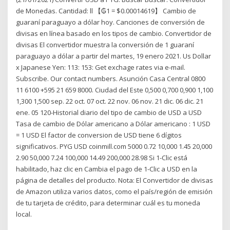
de Monedas. Cantidad: ll 【₲1 = $0.00014619】 Cambio de
guaraní paraguayo a dólar hoy. Canciones de conversión de
divisas en línea basado en los tipos de cambio. Convertidor de
divisas El convertidor muestra la conversión de 1 guaraní
paraguayo a dólar a partir del martes, 19 enero 2021. Us Dollar
x Japanese Yen: 113: 153: Get exchage rates via e-mail.
Subscribe. Our contact numbers. Asunción Casa Central 0800
11 6100 +595 21 659 8000. Ciudad del Este 0,500 0,700 0,900 1,100
1,300 1,500 sep. 22 oct. 07 oct. 22 nov. 06 nov. 21 dic. 06 dic. 21
ene. 05 120-Historial diario del tipo de cambio de USD a USD
Tasa de cambio de Dólar americano a Dólar americano : 1 USD
= 1 USD El factor de conversion de USD tiene 6 dígitos
significativos. PYG USD coinmill.com 5000 0.72 10,000 1.45 20,000
2.90 50,000 7.24 100,000 14.49 200,000 28.98 Si 1-Clic está
habilitado, haz clic en Cambia el pago de 1-Clic a USD en la
página de detalles del producto. Nota: El Convertidor de divisas
de Amazon utiliza varios datos, como el país/región de emisión
de tu tarjeta de crédito, para determinar cuál es tu moneda
local.