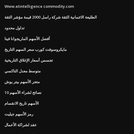
Www.etintelligence commodity.com
الطليعة الائتمانية الثقة شركة راسل 2000 قيمة مؤشر الثقة
تداول محدود
أفضل الأسهم الماريجوانا فينا
مايكروسوفت كورب سعر السهم التاريخ
تجسس أسعار الإغلاق التاريخية
متوسط ​​معدل التاكسي
متجر الأسهم بيتر يوش
10 نصائح لشراء الأسهم
الأسهم تاريخ الانقسام
رمز الأسهم جيليت
عقد لشراكة الأعمال