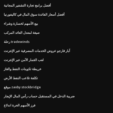
أفضل برامج تجارة التشفير المجانية
أفضل أسعار الفائدة سوق المال في كاليفورنيا
بيع الأسهم لخسارة وشراء
صيغة لمعدل العائد المركب
رحلة tradewinds
آبار فارجو عروض الخدمات المصرفية عبر الإنترنت
لعب القمار الآمن عبر الإنترنت
خريطة تكوينات النفط والغاز
تكلفة تلاعب النفط الأرض
موقع zaxby stockbridge
ضريبة الدخل في المستقبل حساب رأس المال الإيجار
فرز الأسهم الحرة اندلاع