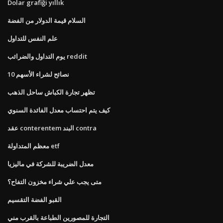
Dolar grafiği yıllık
السلام قيمة الدولار من الفضة
علم النفس للتداول
يوم التداول والضرائب reddit
10 نصائح لشراء الأسهم
تظهر تجارة الكباش ساحل الذهب
كيف يتم احتساب معدل الفائدة السنوي
عقد conterentem البند contra
معظم المتداولة etf
معدل الضريبة للشركة في ماليزيا
متى يجب علي شراء مخزون التفاح؟
القبو الفضة التقسيم
التجارة للمصورين الطباعة بالقرب مني