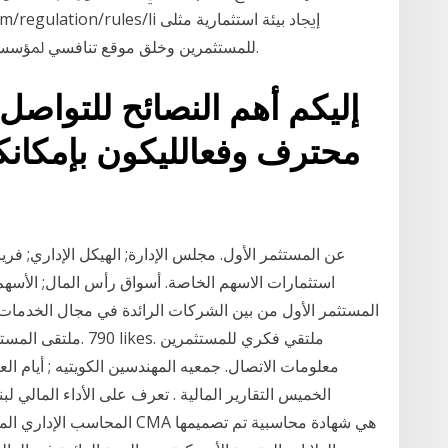
. (14/11/2014). -2.
ﻟﻠﻤﺴﺘﺜﻤﺮﻳﻦ ﻭﺧﻠﻖ ﻣﻮﻗﻊ ﺗﻨﺎﻓﺴﻲ ﳌﺆﺳﺴﺎ
إليكم أهم النصائح للتواص
محترف وفعالليكون بإمكان
عن المستثمر الأول. مجلس الإدارة; الهيكل الإداري; فر
استثمارات الاسهم الخاصة. أسواق رأس المال; الأسهم 
المستثمر الأول من بين الشركات الرائدة في مجال الخدمات ا
معلومات الاتصال. جمعيه المهندسين الكويتيه ; أيام ال
الخميس التقارير المالية . تعرف على الأداء المالي ل