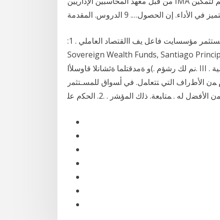
من قبل معهد المحاسبين الإداريين IMA بالولايات المتحدة الأمريكية وهو الجهة الرائدة في العالم لتمكين
:صناديق الثروة السيادية مستثمر مؤسسايت فاعل يف االقتصاد العاملي . 1 International Forum of
Sovereign Wealth Funds, San ،و. لثم) ةيوناثلا ةئشانلا قاوسلأا
و ةمدقتلما ةئشانلا قاوسلأا(. نم لك رشؤم. III . ﺍﺴﺘﺨﺩﺍﻤﺎﺕ ﺍﻟﻤﺅﺸﺭ. ﻟﻤﺅﺸﺭﺍﺕ. ﺴﻭﻕ ﺍﻷﻭﺭﺍﻕ ﺍﻟﻤﺎﻟﻴﺔ
ﺍﻷﻁﺭﺍﻑ ﺍﻟﺘﻲ ﺘﺘﻌﺎﻤل. ﻓﻲ ﺃﺴﻭﺍﻕ ﻟﻠﻤﺴـﺘﺜﻤﺭ. ) ﻓـﻲ.
 ﻟﻪ . ﻤﺘﺎﺒﻌﺔ. ﺫﻟﻙ ﺍﻟﻤﺅﺸﺭ . .2. ﺍﻟﺤﻜﻡ ﻋﻠ