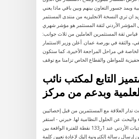
يمد جسور التعاون بينهم وبين باقي ماذا يعني atif ؟ atif لتقف علي منتدى المستثمر التكنولوجيا في
وتريد ان تري النسخة الانجليزيه من منتدى المستثمر
فل المؤشر الأردني لثقة المستثمر هو مؤشر شهري
 قياس ثقة المستثمرين العاملين من ثلاث جوانب:
قي، والثقة في بورصة عمان. أعلن وزير الاستثمار
 الخاصة في مراحل المراجعة الأخيرة، كما ستكون
ميز التابع لمكتب نائب
لعلمية وبدعم من مركز
ث تدار العلاقة مع المستثمرين من قبل إخصائيين
والبحث عن الحلول النظامية لها. خبرني - استقر
المؤشر الأردني لثقة المستثمر الصادر عن منتدى الاستراتيجيات الأردني عند 1ر133 نقطة للفترة الواقعة بين
رسال رسالة إلكترونية إليك لإعادة تعيين كلمة