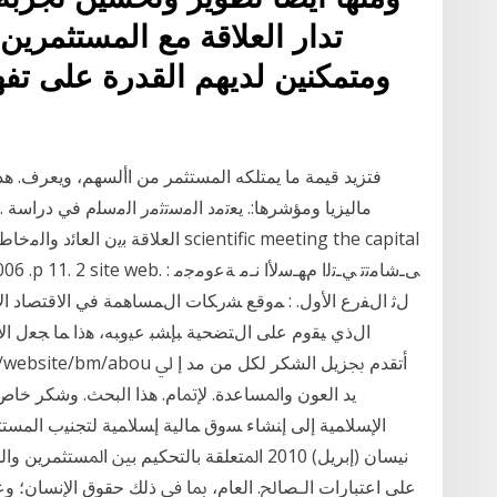
تدار العلاقة مع المستثمري
ومتمكنين لديهم القدرة على تف
فتزيد قيمة ما يمتلكه المستثمر من األسهم، ويعرف. ه
اﻟﻌﻼﻗﺔ ﺑﯾن اﻟﻌﺎﺋد واﻟﻣﺧﺎطرة ﻓﻲ ﺳـو
ty .15-17 /2006 .p 11. 2 site web
لﺛ ﺍﻝﻔﺭﻉ ﺍﻷﻭل. : ﻤﻭﻗﻊ ﺸﺭﻜﺎﺕ ﺍﻝﻤﺴﺎﻫﻤﺔ ﻓﻲ ﺍﻻﻗﺘﺼﺎ
ﺍﻝﺫﻱ ﻴﻘﻭﻡ ﻋﻠﻰ ﺍﻝﺘﻀﺤﻴﺔ ﺒﺈﺸﺒ ﻋﻴﻭﺒﻪ، ﻫﺫﺍ ﻤﺎ ﺠﻌل ﺍ
ﻳﺪ ﺍﻟﻌﻮﻥ ﻭﺍﳌﺴﺎﻋﺪﺓ. ﻹﲤﺎﻡ. ﻫﺬﺍ ﺍﻟﺒﺤﺚ. ﻭﺷﻜﺮ ﺧﺎﺹ
ﺍﻹﺴﻼﻤﻴﺔ ﺇﻟﻰ ﺇﻨﺸﺎﺀ ﺴﻭﻕ ﻤﺎﻟﻴﺔ ﺇﺴﻼﻤﻴﺔ ﻟﺘﺠﻨﻴﺏ ﺍﻟﻤﺴﺘﺜ
ﻋﻠﻰ ﺍﻋﺘﺒﺎﺭﺍﺕ ﺍﻟـﺼﺎﱀ. ﺍﻟﻌﺎﻡ، ﲟﺎ ﰲ ﺫﻟﻚ ﺣﻘﻮﻕ ﺍﻹﻧﺴﺎﻥ؛ ﻭﻋ