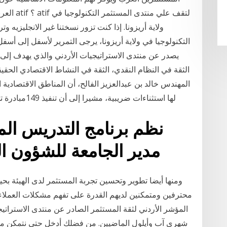
العربية و
ولاية أريزونا. إذا كنت تزور نسختنا غير الانجليزيه 
التكنولوجيا في ولاية أريزونا، يرجى التمرير لأسفل إلى أس
يصدر عن منتدى الاستراتيجيات الأردني والذي يهدف إلى
الثقة في النظام النقدي، الثقة في النشاط الاقتصادي الحقي
المهندس خالد بن عبدالعزيز الفالح، أن المناطق الاقتصادية
لها استثناءات ضريبية، مشيرا إلى أن تنفيذ 149مبادرة تحفيزية للمواطن والقطاع الخاص تزامنا مع توقف
نظم برنامج التدريس المت
مدير الجامعة للشؤون ا
ومنها أيضا تطوير وتحسين تجربة المستثمر لدى الهيئة بحي
محترفين ومتمكنين لديهم القدرة على تفهم مشكلات العملاء 
شهري آب وأيلول الماضيين. من فضلك أدخل حتى نتمكن من إ