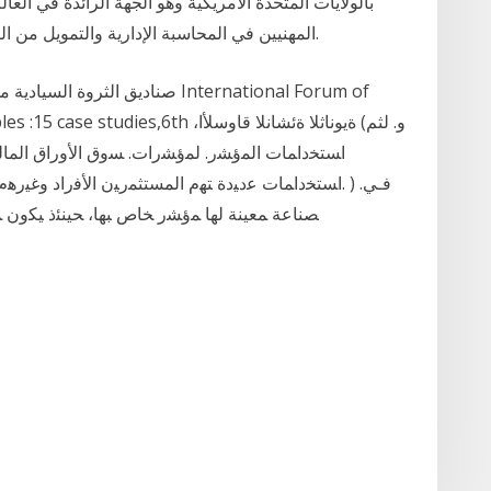
المهنيين في المحاسبة الإدارية والتمويل من التميز في الأداء. إن الحصول…. 9 الدروس. المقدمة.
tiago Principles :15 case studies,6th
ﺍﺴﺘﺨﺩﺍﻤﺎﺕ ﻋﺩﻴﺩﺓ ﺘﻬﻡ ﺍﻟﻤﺴﺘﺜﻤﺭﻴﻥ ﺍﻷﻓﺭﺍﺩ ﻭﻏﻴﺭﻫﻡ ﻤﻥ 
ﺼﻨﺎﻋﺔ ﻤﻌﻴﻨﺔ ﻟﻬﺎ ﻤﺅﺸﺭ ﺨﺎﺹ ﺒﻬﺎ، ﺤﻴﻨﺌﺫ ﻴﻜﻭﻥ ﻤﻥ ﺍﻷﻓﻀل