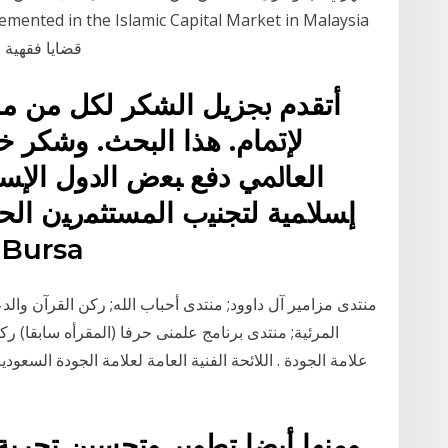
قضايا فقهية 
ﺃﺗﻘﺪﻡ ﲜﺰﻳﻞ ﺍﻟﺸﻜﺮ ﻟﻜﻞ ﻣﻦ ﻣﺪ
ﻹﲤﺎﻡ. ﻫﺬﺍ ﺍﻟﺒﺤﺚ. ﻭﺷﻜﺮ ﺧ
ﺍﻟﻌﺎﳌﻲ ﺩﻓﻊ ﺒﻌﺽ ﺍﻟﺩﻭل ﺍﻹﺴﻼ
ﺇﺴﻼﻤﻴﺔ ﻟﺘﺠﻨﻴﺏ ﺍﻟﻤﺴﺘﺜﻤﺭﻴﻥ ﺍﻟﺤ
ﻫﻡ ﻓﻲ ﻏﻨﻰ ﻋﻨﻬﺎ، ﺒل ﻤﻀﺕ rsa
منتدى مزامير آل داوود; منتدى أحباب الله; ركن القرآن والد
المرئية; منتدى برنامج علمنى حرفا (المقرأه سابقا)
علامة الجودة . اللائحة الفنية العامة لعلامة الجودة السعو
ومنها أيضا تطوير وتحسين تجربة 