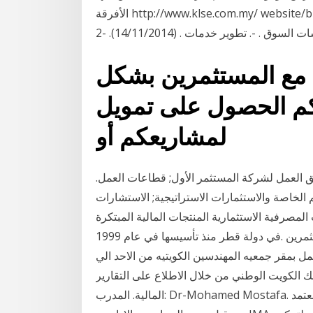
ﺍﻷﻓﺮﻗﺔ http://www.klse.com.my/ website/bm/regulation/rules/li ﺇﳚﺎﺩ ﺑﻴﺌﺔ ﺍﺳﺘﺜﻤﺎﺭﻳﺔ ﻣﺜﻠﻰ
ﺕ ﺍﻟﺴﻮﻕ . -. ﺗﻄﻮﻳﺮ ﺧﺪﻣﺎﺕ
ل مع المستثمرين بشكل
كم الحصول على تمويل
لمشاريعكم أو
يق العمل لشركة المستثمر الأول; قطاعات العمل.
الخاصة والاستثمارات الاستراتيجية; الاستشارات
لمصرفية الاستثمارية المنتجات المالية المبتكرة
في دولة قطر منذ تأسيسها في عام 1999. ‎ملتقى المستثمرين‎. 790 likes. ‎ملتقي فكري للمستثمرين‎
عمل بمقر جمعيه المهندسين الكويتيه من الاحد الي
بنك الكويت الوطني من خلال الاطلاع على التقارير
المالية. المدرب: Dr-Mohamed Mostafa. المحاسب الإداري المعتمد CMA هي شهادة محاسبية تم تصميمها