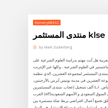
Kemery68942
منتدى المستثمر klse
by
Mark Zuckerberg
العربية هل أنت مهتم بدراسة العلوم الشرعية على
 منتدى المستثمر لمجموعة العشرين، الذي تنظمه
جموعة العشرين في مدينة بونيس آيرس بالأرجنتين،
يوم أمس، على هامش قمة ‏منتدى المستثمرين العرب‏, ‏الرياض‏. ‏‏٤٫١ ألف‏ تسجيل إعجاب‏. ‏منتدى المستثمرين
العرب (aif)‏ منتدى هوامير البورصة يهتم بالتدريب والتعليم في السوق السعودي و الأسهم السعودية
خلق تجمع أعمال افتراضي يربط صلة مستمرة بين
فرص استثمار مبلورة ومناخ الاستثمار في الدول