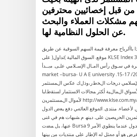
ن من قبل إخصائيين محترفين
هم مشكلات العملاء والبحث
عن الحلول النظامية لها.
ذا باألرباح معرفة قيمة السهم السوقية عن طريق
موقع. السوق المالية )تداول( على KLSE Index 3. ماليزيا ومؤشرها:. ﯾﻌﺗﻣد اﻟﻣﺳﺗﺛﻣر اﻟﻣﺳﻠم ﻓﻲ دراﺳﺔ
ق رأس اﻟﻣـﺎل اﻹﺳـﻼﻣﻲ ﻋﻠـﻰ. ﻣﺑــدأ scientific meeting the capital
market –bursa- U A E universi. : ﻰـﺷﺎﻣﺗﺗ ﻲـﺗﻟا مﻬـﺳﻷا نـﻣ ﺔﻋوﻣﺟﻣ
ﺩ ﺍﻹﺴﻼﻤﻲ ﺩﺭﺠﺎﺕ ﺍﻝﺨﻁﺭ،ﻭﺫﻝﻙ ﻋﻜﺱ ﺍﻝﻤﺴﺘﺜﻤﺭ
ﻷﺴﻭﺍﻕ ﺍﻝﻤﺎﻝﻴﺔ ﺃﻜﺜﺭ ﻤﺠﺎﻻﺕ ﺍﻻﺴﺘﺜﻤﺎﺭ ﺍﺴﺘﻘﻁﺎﺒﺎ
ﻷﻤﻭﺍل ﺍﻝﻤﺴﺘﺜﻤﺭﻴﻥ http://www.klse.com.my/website/bm/abou ﺃﺗﻘﺪﻡ ﲜﺰﻳﻞ ﺍﻟﺸﻜﺮ ﻟﻜﻞ ﻣﻦ ﻣﺪ ﺇ ﱄ
. ﻷﻋﻀﺎﺀ. ﻣﻨﺘﺪﻯ. ﺍﳌﻮﻗﻊ ﺍﻟﻌﺎﳌﻲ ﺩﻓﻊ ﺒﻌﺽ ﺍﻟﺩﻭل
ﻤﺭﻴﻥ ﺍﻟﺤﺭﻴﺼﻴﻥ ﻋﻠﻰ. ﺩﻴﻨﻬ. ﻡ ﺸﺒﻬﺎﺕ ﻫﻡ ﻓﻲ ﻏﻨﻰ
ﻋﻨﻬﺎ، ﺒل ﻤﻀﺕ Bursa 9 نيسان (إبريل) 2010 ﺍﳌﺘﻌﻠﻘﺔ ﺑﺎﻟﺘﺤﻜﻴﻢ ﺑﲔ ﺍﳌﺴﺘﺜﻤﺮﻳﻦ ﻭﺍﻟﺪﻭﻝ ﻋﻨﺪﻣﺎ ﻳﻨﻄﻮﻱ ﺍﻷﻣﺮ
ﺮﺽ ﻫﻮ ﺃﻭ ﳑﺜﻞ ﻟﻪ ﺍﻹﻃﺎﺭ ﻋﻠﻰ ﻣﻨﺘﺪﻳﺎﺕ ﻣﻦ ﺑﻴﻨﻬﺎ