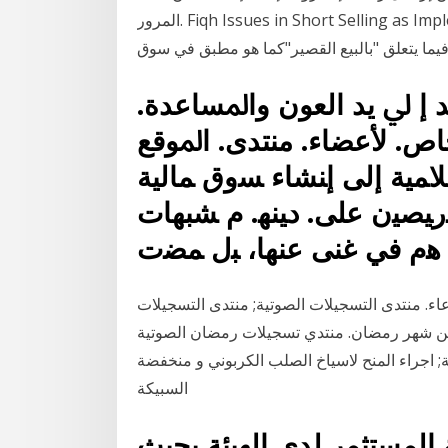
المرور. Fiqh Issues in Short Selling as Implemented in the Islamic Capital Market in Malaysia
فيما يتعلق "بالبيع القصير"كما هو مطبق في سوق
 ﺇ ﱄ ﻳﺪ ﺍﻟﻌﻮﻥ ﻭﺍﳌﺴﺎﻋﺪﺓ.
ﺎﺹ. ﻷﻋﻀﺎﺀ. ﻣﻨﺘﺪﻯ. ﺍﳌﻮﻗﻊ
ﻤﻴﺔ ﺇﻟﻰ ﺇﻨﺸﺎﺀ ﺴﻭﻕ ﻤﺎﻟﻴﺔ
ﺭﻴﺼﻴﻥ ﻋﻠﻰ. ﺩﻴﻨﻬ. ﻡ ﺸﺒﻬﺎﺕ
Bu
عاء. منتدى التسجيلات الصوتية; منتدى التسجيلات
 ركن شهر رمضان. منتدي تسجيلات رمضان الصوتية
دية; اجراء المنح لاسياخ الصلب الكربوني و منخفضة
السبيكة
المستثمر لدى الهيئة بحيث