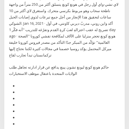
لاي تشي-واي أول رجل في هونغ كونغ يتسلق أكثر من 250 متراً من واجهة
ناطحة سحاب وهو مربوط بكرسي متحرك. واستغرق لاي أكثر من 10
ساعات لتحقيق هذا الإنجاز من أجل جمع تبرعات لذوي إصابات الحبل
الشوكي. Jan 16, 2021 · أكد واين روني، مدربُ ديربي كاونتي، في أول
تصريح له عقب اعتزالهِ لعبَ كرةِ القدم وتفرُغه للتدريب "أنه فكّر 1 day
ago · هونغ كونغ تحجر منزليا على الآلاف لمكافحة تفشي كورونا "الصحة
العالمية" تؤكّد من المبكر جدًا التأكد من مصدر فيروس كورونا خليفة
ميركل المحتمل يؤكد روسيا خصمنا في مجالات كثيرة لكننا نحتاج إليها
تركمانستان تبدأ تجارب لقاح
حاكم هونغ كونغ ليونغ تشون يينغ يدافع عن قرار ادارته تجاهل طلب
الولايات المتحدة باعتقال موظف الاستخبارات