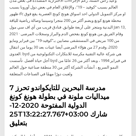
وعيد رأس السنة، رغم الإجراءات الاحترازية المشددة فى بعض مدن
العالم بسبب “كوفيد – 19″، والإغلاق العام في بعض دول أوروبا بسبب
ظهور ifc او مركز التمويل الدولي احد اسواق هونج كونج العصرية يقع فوق
محطة هونغ كونغ ويضم أكثر من 200 متجرا وسينما وصالة رياضية للياقة
البدنية ومتجر على أربعة طوابق. فنادق قريب من آي اف سي مول Jan 13,
2021 · وقام الفريق من هونغ كونغ بفحص الدم والبراز وسجلات المرضى
من 100 مريض في المستشفى مصابين بـ”كوفيد-19″ بين فبراير ومايو
2020، وقدم 27 من هؤلاء المرضى أيضا عينات بعد 30 يوما من انتقال
العدوى. byd هي شركة عالية التقنية مكرسة للابتكارات التكنولوجية من
أجل حياة أفضل. تأسست byd في فبراير 1994 ، وبعد أكثر من 26 عامًا من
النمو السريع ، أنشأت الشركة أكثر من 30 منطقة صناعية حول العالم
ولعبت دورًا مهمًا في الصناعات المتعلقة
مدرسة البحرين للتايكواندو تحرز 7
ميداليات ملونة في بطولة هونغ كونغ
الدولية المفتوحة 2020-12-
25T13:22:27.767+03:00 شارك
بتعليق