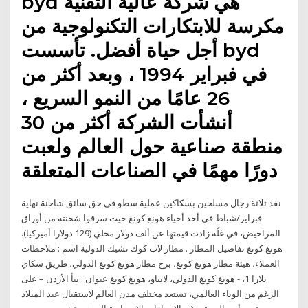
byd هي شركة عالية التقنية
مكرسة للابتكارات التكنولوجية من
أجل حياة أفضل. تأسست byd
في فبراير 1994 ، وبعد أكثر من
26 عامًا من النمو السريع ،
أنشأت الشركة أكثر من 30
منطقة صناعية حول العالم ولعبت
دورًا مهمًا في الصناعات المتعلقة
نفذ ثلاثة رجال مسلحين بسكاكين عملية سطو في حق سائق شاحنة نهاية
فبراير/شباط في أحد أحياء هونغ كونغ حيث سرقوا شحنته من أوراق
المراحيض، في غلّة زادت قيمتها عن ألف دولار محلي (129 دولارا أميركيا).
هونغ كونغ تفاصيل المطار . مطار لاب كوك تشيك الدولية اسم : ملاحظات
العملاء، هيئة مطار هونغ كونغ، برج مطار هونغ كونغ الدولي، طريق سكاي
بلازا 1، - هونغ كونغ الدولي، لانتاو، هونغ كونغ عنوان : نبأ الأردن – على
الرغم من الوباء العالمي، تستعد مختلف مدن العالم لاستقبال عيد الميلاد