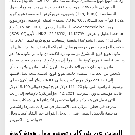
وكانت هونغ كونغ مستعمرة بريطانية منذ عام 1841 حتى أعادتها إلى كنف
الصين في عام 1997، بموجب صفقة تستند على مبدأ معلومات حول
جمهورية هونغ كونغ - العاصمة : هونغ كونغ (Hong Kong) - المساحة :
1,092 كم² - عدد السكان : 7,346,700 نسمة - العملة الرسمية : دولار هونغ
كونغ (Dollar - HKD) - النطاق الرسمي : www.example.hk - رمز
(ISO3166) الأيزو : HKG - خط الطول والعرض : 22.28552,114.15769 Jan
13, 2021 · وأضاف: "الصين الشيوعية الشعبية إستعادت هونغ كونغ لكنها
حكمت الجزيرة بنفس طريقة ووسائل المملكة المتحدة". وتابع: "لبنان اما
يكون هونغ كونغ المشرق بوابته ونمره الاقتصادي واما لن يكون، هذا هو
وبالنسبة لقضية هونغ كونغ، قالت هوا، إن هونغ كونغ «مجتمع يخضع لسيادة
القانون حيث ان جميع الأشخاص متساوون أمام القانون ولا يفلت أي
شخص من العقاب». ستقدم جامعة هونغ كونغ الصينية منحة تصل قيمتها
إلى 221،120 دولار هونج كونج (حوالي 28،300 دولار أمريكي) تغطي
الرسوم الدراسية التي تبلغ 141،120 دولار هونج كونج (حوالي 18،100 دولار
أمريكي) بالإضافة إلى راتب Jan 12, 2021 · قالت مؤسسات وول ستريت
التي تعمل في هونغ كونغ إنها ستخفض انكشافها على شركات صينية
مدرجة في حظر أميركي على الاستثمار في شركات تعتبرها واشنطن
مرتبطة بالجيش الصيني قبل أن تدخل القواعد حيز النفاذ أمس، وقال
«غولدمان ساكس» و
البحث عن شركات تصنيع مول هونغ كونغ