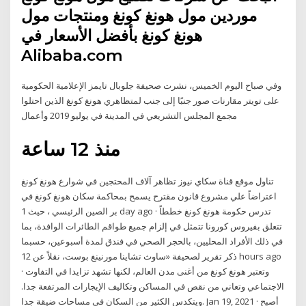
موردين مول هونغ كونغ ومنتجات مول
هونغ كونغ بأفضل الأسعار في
Alibaba.com
وفي صباح اليوم الخميس، نشرت صحيفة جلوبال تايمز الإعلامية الحكومية
على تويتر مقارنات صور جنبًا إلى جنب لمتظاهري هونغ كونغ الذين احتلوا
مجمع المجلس التشريعي في المدينة في يوليو 2019 وأعمال
منذ 12 ساعة
تناول موقع قناة سكاي نيوز تظاهر آلاف المحتجين في شوارع هونغ كونغ
اعتراضاً علي مشروع قانون مقترح يسمح بمحاكمة سكان هونغ كونغ في
بر الصين الرئيسي ، حيث 1 day ago · تدرس حكومة هونغ كونغ خططاً
تتعلق بفيروس كورونا تتمثل في إلزام جميع طواقم الطائرات الوافدة، بما
في ذلك الأفراد المحليين، بالحجر الصحي في فندق لمدة أسبوعين، حسبما
ذكر تقرير لصحيفة «ساوث تشاينا مورنينغ بوست، نقلاً عن 12 hours ago
· وتعتبر هونغ كونغ من أغنى مدن العالم، لكنها تشهد تزايدا في التفاوت
الاجتماعي وتعاني من نقص في المساكن وتكاليف الإيجارات المرتفعة جدا.
ويتكدس الكثير من السكان في مساحات ضيقة جدا. Jan 19, 2021 · أصبح