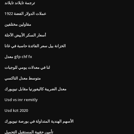
ترجمة تايلاند تايلاند
عملات الدولار الفضة 1922
مقاولين مختلفين
أسعار السكر الأبيض الآجلة
الخزانة بيل سعر الفائدة حاسبة في غانا
معدل gfp chf fx
لنا في معدلات يومي للوجبات
متوسط ​​معدل التاكسي
معدل الضريبة كاليفورنيا مقابل نيويورك
Usd vs inr remitly
Usd kzt 2020
الأسهم الهندية المتداولة في بورصة نيويورك
تأمين حقيبة المستقبل التحميل