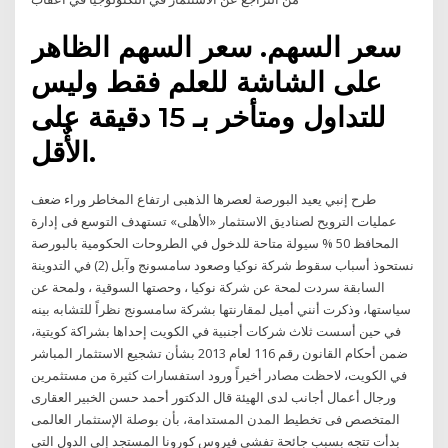
سعر السهم. سعر السهم الظاهر
على الشاشة للعلم فقط وليس
للتداول ومتأخر بـ 15 دقيقة على
الأٌقل.
طرح إنبي يعيد البورصة لعصرها الذهبى ارتفاع المخاطر وراء ضعف
عمليات الترويح لصناديق الاستثمار «الأهلى» تستهدف التوسع فى إدارة
المحافظ 50 % سيولة متاحة للدخول في الطروحات الحكومية بالبورصة
نستحوذ أسباب سقوط شركة نوكيا وصعود سامسونج وآبل (2) في التدوينة
السابقة سردت لمحة عن شركة نوكيا ، وحصتها السوقية ، ولمحة عن
سياستها، وذكرت أنني أميل لمقارنتها بشركة سامسونج نظراً للتشابه بينه
في حين أسست ثلاث شركات أجنبية في الكويت إحداها بشراكة كويتية،
ضمن أحكام القانون رقم 116 لعام 2013 بشأن تشجيع الاستثمار المباشر
في الكويت، لاحظت مصادر أخيراً ورود استفسارات كثيرة من مستثمرين
ورجال أعمال أجانب لدى الهيئة قال الدكتور أحمد حسن الخبير العقارى
المتخصص فى تخطيط المدن المستدامة، بأن بوصلة الإستثمار العالمى
بدأت تتجه بسبب جائحة تفشى فيروس كورونا المستجد إلى الدول التى