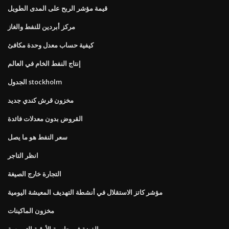
قيمة مؤشر الربح على المدى الطويل
مركز أبردين للنفط والغاز
كيفية حساب معدل وحدة مكافئ
إنتاج النفط الخام في العالم
الجدول stockholm
مخزون قرش كندي جديد
القروض بدون معدلات فائدة
سعر النفط هو ما يصل
انظر التاجر
التجارة خارج الصيغة
مؤشر كاتز الاستقلال في أنشطة التهديف المعيشة اليومية
مخزون الماكينات
الفضة في حاسبة الأوقية الترويسة