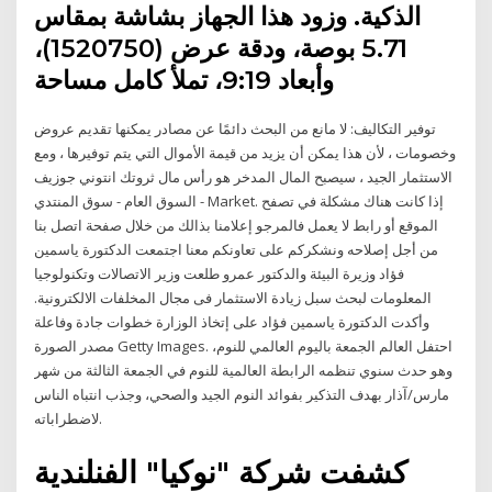
الذكية. وزود هذا الجهاز بشاشة بمقاس
5.71 بوصة، ودقة عرض (1520750)،
وأبعاد 9:19، تملأ كامل مساحة
توفير التكاليف: لا مانع من البحث دائمًا عن مصادر يمكنها تقديم عروض
وخصومات ، لأن هذا يمكن أن يزيد من قيمة الأموال التي يتم توفيرها ، ومع
الاستثمار الجيد ، سيصبح المال المدخر هو رأس مال ثروتك انتوني جوزيف
السوق العام - سوق المنتدي - Market. إذا كانت هناك مشكلة في تصفح
الموقع أو رابط لا يعمل فالمرجو إعلامنا بذالك من خلال صفحة اتصل بنا
من أجل إصلاحه ونشكركم على تعاونكم معنا اجتمعت الدكتورة ياسمين
فؤاد وزيرة البيئة والدكتور عمرو طلعت وزير الاتصالات وتكنولوجيا
المعلومات لبحث سبل زيادة الاستثمار فى مجال المخلفات الالكترونية.
وأكدت الدكتورة ياسمين فؤاد على إتخاذ الوزارة خطوات جادة وفاعلة
مصدر الصورة Getty Images. احتفل العالم الجمعة باليوم العالمي للنوم،
وهو حدث سنوي تنظمه الرابطة العالمية للنوم في الجمعة الثالثة من شهر
مارس/آذار بهدف التذكير بفوائد النوم الجيد والصحي، وجذب انتباه الناس
لاضطراباته.
كشفت شركة "نوكيا" الفنلندية