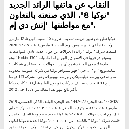
النقاب عن هاتفها الرائد الجديد
"نوكيا 8"، الذي صنعته بالتعاون
مع مواطنتها "إتش دي إم".
نوكيا تعلن عن تغيير خريطة تحديث اندرويد 10 بسبب كورونا. 12 مارس,
2020. Nokia نوكيا 8.2 راعي فيلم جيمس بوند الجديد. 8 مارس, 2020.
كشفت شركة " نوكيا " رائدة الجوالات عن جوال جديد عادي المواصفات
وهو " Nokia 130 " وسيتوافر قريبا في الاسواق , الجوال له امكانيات
عادية لا ترقي للمنافسة مع أي من الجوالات العالمية لدى شركات "
سامسونج " او " ال جي " فهو سيتوافر نوكيا هي شركة عمومية محدودة
مدرجة في بورصة هيليسينكي وبورصة نيويورك. وهي الشركة 143 قياسا
بأرباح 2011 حسب تصنيف شركات فورتون العالمية ال500. كانت نوكيا
أكبر بائع للهواتف النقالة من 1998 حتى 2012.
26‏‏/12‏‏/1440 بعد الهجرة 7‏‏/6‏‏/1442 بعد الهجرة الهاتف الذكي الخميس، 19
مارس 2020 09:37 مـ بتوقيت القاهرة 2020-03-19 21:37:32 نوكيا تطلق
هاتفها الجديد بتكنولوجيا الجيل الخامس Nokia 8.3 قبل يوم احدث جوالات
نوكيا الجديدة نوكيا ايكون Nokia Icon , قامت شركة " نوكيا " بالكشف عن
الجوال الحديث " نوكيا ايكون " , ولكن لم تحدد " نوكيا " موعد صدور