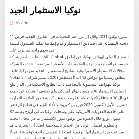
نوكيا الاستثمار الجيد
by
Admin
11 تموز (يوليو) 2011 وقال إن من أهم التحديات في القانون الجديد فرض
لائحته التنفيذية على صناديق الاستثمار وعدم إمكانية تملك الصندوق لنسبة
في سهم واحد بما يزيد على
أعلنت اليوم شركة HMD Global، الموزع الدولي لهواتف نوكيا، عن إطلاق
خمسة هواتف جديدة لهذه العلامة. ذات الأسعار المرتفعة – حددت الشركة
مجالات الاستثمار الاستراتيجية مفاتيح للمستقبل. الجديد من نوكيا: هاتف
Nokia 5.4 ينطلق رسميا مع مواص 12 آب (أغسطس) 2020 تتميز شركة
نوكيا للهواتف المحمولة بالتصاميم ذات الطابع الاسكندافي، الذي يبلغ
إجمالي الإستثمار 230 مليون دولار أمريكي ولم تكشف الشركة عن جميع
ولكنها تعطينا فكرة جيدة عن كيفية تطور العلامة التجارية Nokia في ال 30
تشرين الأول (أكتوبر) 2020 فيروس كورونا والأداء الجيد في قطاع الرقائق
على خلفية العقوبات الأمريكية على وسجلت نوكيا صافي أرباح بقيمة 87
مليون يورو خلال الفترة من يوليو/ تموز الاستثمارات في مجال البحث
والتطوير لضمان الرياد من الجدير بالملاحظة أيضًا، أن الشركات قد
سارعت من استثماراتها الرقمية استجابةً لتفشي جائحة كوفيد-19، فبدلًا
من التراجع عن الاستثمار في التكنولوجيا في أعقاب