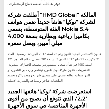
توفر ضمانات حقيقية لإنجاح الإستثمار فى
أطلقت شركة "HMD Global" المالكة
لشركة "نوكيا" هاتفاً جديداً ضمن هواتف
الفئة المتوسطة، يسمى Nokia 5.4
بكاميرا رباعية وبطارية بسعة 4,000
ميلي أمبير، ويصل سعره
قانون الاستثمار الجديد قانون رقم 72 لسنه 2017 الجريدة الرسمية - العدد
21 مكرر ج - 31 مايو 2017 قانون 7 لسنة 2017 بتعديل احكام القانون 121
لسنة 1982 في شأن سجل المستوردين مصلحة الجمارك المصرية-
التشريعات تلفون ماركة نوكيا تلفون فيتنامي وارد دبي التلفون ذو
المواصفات العاليه يحتوي على مقعدي شرائح ومقعد زاكره بجميع
الملحقات شاحن وسماعه والبطاريه الاصليه
استعرضت شركة 'نوكيا' هاتفها الجديد
'2.2'، الذي تتوقع أن يصبح من أقوى
الأجهزة المنافسة في سوق الأجهزة